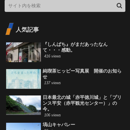
人気記事
『しんぱち』がまだあったなん
て・・・感動。
416 views
純喫茶ヒッピー写真展 開催のお知ら
せ
137 views
日本最北の城「赤平徳川城」と「プリ
ンス平安（赤平観光センター）」の
今。
106 views
塙山キャバレー