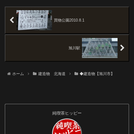
が撤退するとい...
だったり路地裏にある渋いお
店。タクシーを使わなくても帰
宅できる距離感。ここは「買物
公園」の路地裏にある...
買物公園2010.8.1
旭川駅
ホーム
建造物 北海道
◆建造物【旭川市】
純喫茶ヒッピー