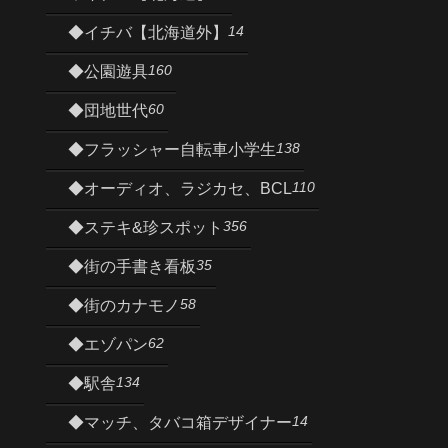
14
◆イチバ【北海道外】
160
◆公園遊具
60
◆団地世代
138
◆フラッシャー自転車小学生
110
◆オーディオ、ラジカセ、BCL
356
◆ステキ&珍スポット
35
◆街の手書き看板
58
◆街のカナモノ
62
◆エゾパン
134
◆駅舎
14
◆マッチ、タバコ箱デザイナー