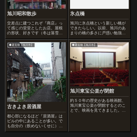
旭川昭和散歩
氷点橋
交差点に建つこれぞ『商店』っ
旭川に氷点橋という新しい橋が
て感じの堂堂としたお店。屋根
できたらしい。以前、旭川のあ
の形状、好きです（冬は落雪が
まりの橋の多さに戸惑い勉強し
ありそうだけど)。自販機も多い
ようと「旭川の橋」という本を
けど缶の補充ってけっこう重労
古書店で買ったことがある。市
◆建造物【旭川市】
◆建造物【旭川市】
働なんですよ。ごくろうさま。
内と近郊の様々な橋の歴史と写
くだもの屋さん。けっこう忙し
真が綴られていたがかなり古い
そうでした。歴史のありそうな
本だったので実用性はなかっ
教会です。今度...
た。そんな橋ランド...
旭川東宝公楽が閉館
約５０年の歴史がある映画館、
旭川東宝公楽が閉館するとのこ
古きよき居酒屋
とで、映画を見てきました。今
月最後の4日間は『さよなら札幌
都心部になるほど『居酒屋』は
東宝公楽劇場』というイベント
ビルの中にあることが多い。で
もあるので、旭川の人は足を運
も自分の（飲めないくせに）居
びましょう。でも、旭川の駅前
酒屋に対する勝手なイメージ
中心部から、丸井に続き映画館
は・・・・住宅地に近い一軒家