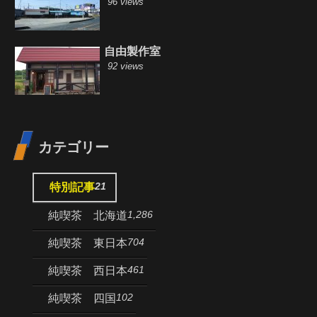
96 views
自由製作室
92 views
カテゴリー
21
特別記事
1,286
純喫茶 北海道
704
純喫茶 東日本
461
純喫茶 西日本
102
純喫茶 四国