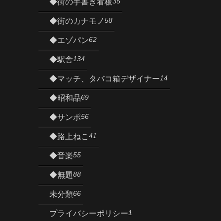
35
◆街の手書き看板
58
◆街のカナモノ
62
◆エゾパン
134
◆駅舎
14
◆マッチ、タバコ箱デザイナー
69
◆昭和品
56
◆サンポ
41
◆路上ねこ
55
◆音楽
88
◆無題
66
未分類
1
プライバシーポリシー