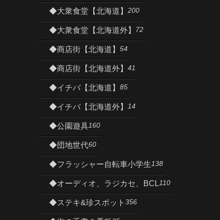
200
◆大衆食堂【北海道】
72
◆大衆食堂【北海道外】
54
◆商店街【北海道】
41
◆商店街【北海道外】
85
◆イチバ【北海道】
14
◆イチバ【北海道外】
160
◆公園遊具
60
◆団地世代
138
◆フラッシャー自転車小学生
110
◆オーディオ、ラジカセ、BCL
356
◆ステキ&珍スポット