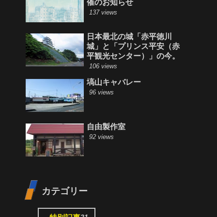
催のお知らせ
137 views
日本最北の城「赤平徳川
城」と「プリンス平安（赤
平観光センター）」の今。
106 views
塙山キャバレー
96 views
自由製作室
92 views
カテゴリー
21