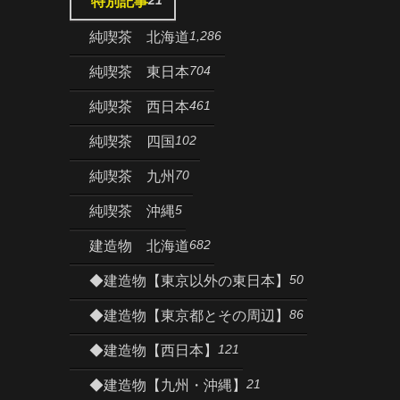
特別記事
1,286
純喫茶 北海道
704
純喫茶 東日本
461
純喫茶 西日本
102
純喫茶 四国
70
純喫茶 九州
5
純喫茶 沖縄
682
建造物 北海道
50
◆建造物【東京以外の東日本】
86
◆建造物【東京都とその周辺】
121
◆建造物【西日本】
21
◆建造物【九州・沖縄】