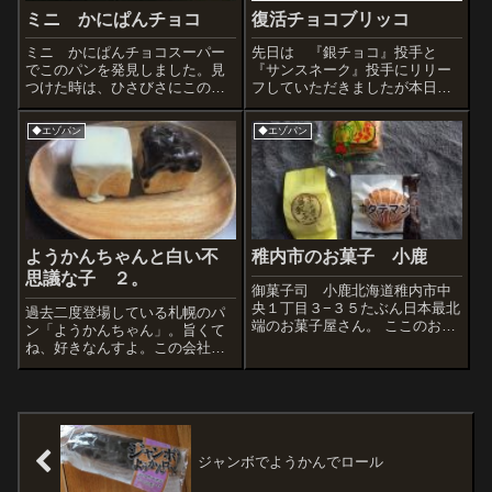
ミニ かにぱんチョコ
復活チョコブリッコ
ミニ かにぱんチョコスーパー
先日は 『銀チョコ』投手と
でこのパンを発見しました。見
『サンスネーク』投手にリリー
つけた時は、ひさびさにこのブ
フしていただきましたが本日の
ログの「エゾパン」コーナーに
記事では、エース 『チョコブ
投稿しようと思ったんだけど、
リッコ』投手の再々々登板で
◆エゾパン
◆エゾパン
裏面をみたらどうやら浜松市の
す。お待たせしました。 こな
三立製菓さんという会社の商品
いだの、 「メーカーさんに聞
らしい。北海道のパンじゃない
いてみた」の続き をどう
じゃん。でも結局...
ぞ・・・。あの これ、...
ようかんちゃんと白い不
稚内市のお菓子 小鹿
思議な子 ２。
御菓子司 小鹿北海道稚内市中
央１丁目３−３５たぶん日本最北
過去二度登場している札幌のパ
端のお菓子屋さん。 ここのお菓
ン「ようかんちゃん」。旨くて
子で好物なのは、『サハリンの
ね、好きなんすよ。この会社は
海からこんにちは』と『稚内
「北欧（HOKUO）」っていうん
流氷まんじゅう』。でもほかに
だけど、悲しいことに北海道に
もおすすめがあるので、今回ご
は札幌駅地下のアピア店だけに
紹介。とはいっても食べたの一
なっちゃったみたいで。あれだ
月なんで味わ...
け店舗があったのに、いまは北
欧パンは「北...
ジャンボでようかんでロール