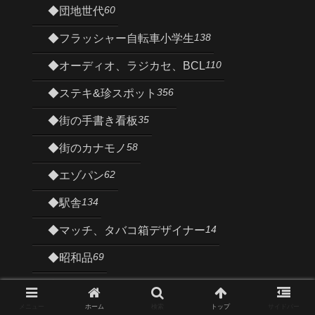
60
◆団地世代
138
◆フラッシャー自転車小学生
110
◆オーディオ、ラジカセ、BCL
356
◆ステキ&珍スポット
35
◆街の手書き看板
58
◆街のカナモノ
62
◆エゾパン
134
◆駅舎
14
◆マッチ、タバコ箱デザイナー
69
◆昭和品
56
◆サンポ
メニュー
ホーム
検索
トップ
サイドバー
41
◆路上ねこ