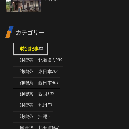
カテゴリー
21
特別記事
1,286
純喫茶 北海道
704
純喫茶 東日本
461
純喫茶 西日本
102
純喫茶 四国
70
純喫茶 九州
5
純喫茶 沖縄
682
建造物 北海道