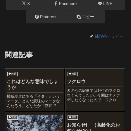
X
Facebook
LINE
Pinterest
コピー
純喫茶ヒッピー
関連記事
◆無題
◆無題
これはどんな意味でしょ
フクロウ
うか
きのうの記事では野生のフクロ
ウくんでしたが、今回はナデナ
横断歩道にある「イタ」という
デしたくなったので、フクロウ
マーク。どんな意味のマークな
カフェでございます。ご想像ど
んだろう。どなたかご存知でし
おり、ぼくはフクロウが大好き
ょうか。
なんですよ。ぼくの姿がばっち
◆無題
◆無題
り映るほど、まんまるでオレン
ジに輝く瞳。こちらはメンフク
お知らせ! （高齢化のお
ロウ。このカフェ...
知らせ(^^;）