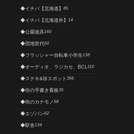
85
◆イチバ【北海道】
14
◆イチバ【北海道外】
160
◆公園遊具
60
◆団地世代
138
◆フラッシャー自転車小学生
110
◆オーディオ、ラジカセ、BCL
356
◆ステキ&珍スポット
35
◆街の手書き看板
58
◆街のカナモノ
62
◆エゾパン
134
◆駅舎