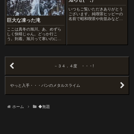
いつもご覧いただきありがとう
ございます。純喫茶ヒッピーの
名前で昭和喫茶や街並みなどを
巨大な凍った滝
ブログに掲載したのは2009年か
らです。でも実はそれより10年
ここは真冬の旭川。あ、めずら
前の1997年からブログを書いて
しく快晴じゃん。どっか行こ
いました。「ぷらら」というイ
う。到着。旭川って寒いのに、
ンターネットプロバイダーを契
ここはもっと寒い。層雲峡。
約した...
「流星の滝」。外気は体感－１
０度以下だけど滝の内部は水が
流れています。もういっこ。
「銀河の滝」。ん。滝の氷の上
－３４．４度 ・・・!
のほうで、ちっちゃなも...
やっと入手・・・パンのメタルスライム
ホーム
◆無題