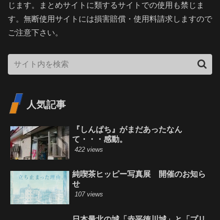
じます。まとめサイトに類するサイトでの使用も禁じま
す。無断使用サイトには損害賠償・使用料請求しますので
ご注意下さい。
人気記事
『しんぱち』がまだあったなん
て・・・感動。
422 views
純喫茶ヒッピー写真展 開催のお知ら
せ
107 views
日本最北の城「赤平徳川城」と「プリ