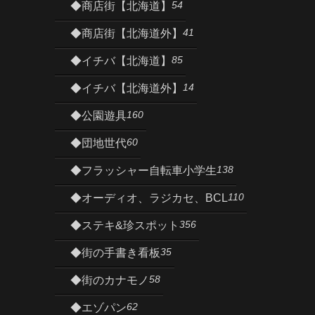
54
◆商店街【北海道】
41
◆商店街【北海道外】
85
◆イチバ【北海道】
14
◆イチバ【北海道外】
160
◆公園遊具
60
◆団地世代
138
◆フラッシャー自転車小学生
110
◆オーディオ、ラジカセ、BCL
356
◆ステキ&珍スポット
35
◆街の手書き看板
58
◆街のカナモノ
62
◆エゾパン