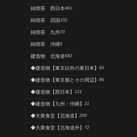
461
純喫茶 西日本
102
純喫茶 四国
70
純喫茶 九州
5
純喫茶 沖縄
682
建造物 北海道
50
◆建造物【東京以外の東日本】
86
◆建造物【東京都とその周辺】
121
◆建造物【西日本】
21
◆建造物【九州・沖縄】
200
◆大衆食堂【北海道】
72
◆大衆食堂【北海道外】