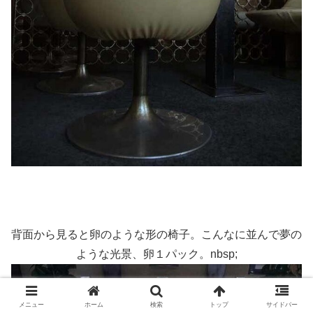
背面から見ると卵のような形の椅子。こんなに並んで夢の
ような光景、卵１パック。nbsp;
メニュー
ホーム
検索
トップ
サイドバー