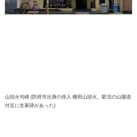
山頭火句碑 (防府市出身の俳人 種田山頭火。駅北の山陽道
付近に生家跡があった)