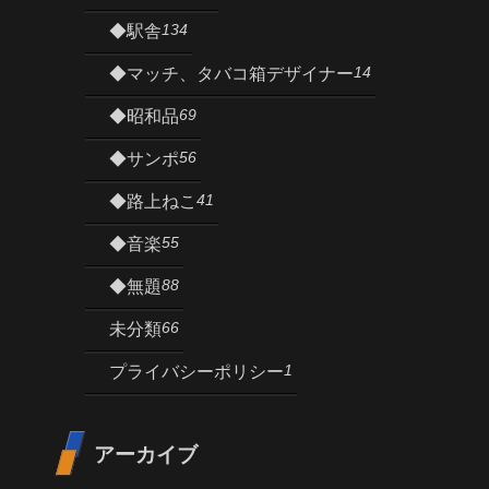
134
◆駅舎
14
◆マッチ、タバコ箱デザイナー
69
◆昭和品
56
◆サンポ
41
◆路上ねこ
55
◆音楽
88
◆無題
66
未分類
1
プライバシーポリシー
アーカイブ