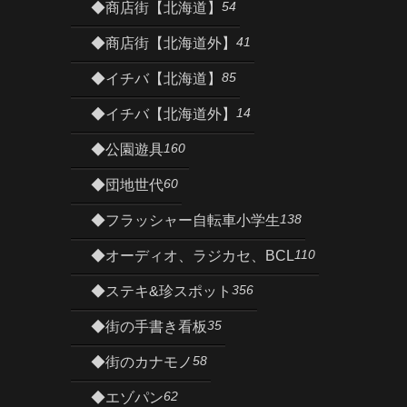
54
◆商店街【北海道】
41
◆商店街【北海道外】
85
◆イチバ【北海道】
14
◆イチバ【北海道外】
160
◆公園遊具
60
◆団地世代
138
◆フラッシャー自転車小学生
110
◆オーディオ、ラジカセ、BCL
356
◆ステキ&珍スポット
35
◆街の手書き看板
58
◆街のカナモノ
62
◆エゾパン