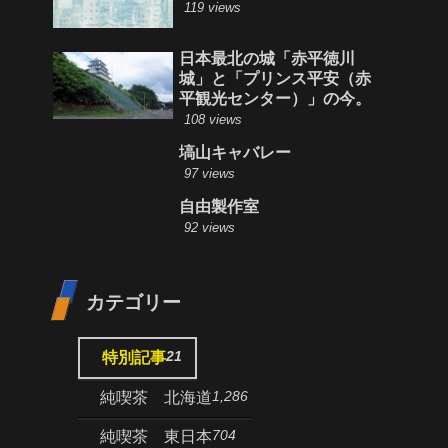
119 views
日本最北の城「赤平徳川
城」と「プリンス平安（赤
平観光センター）」の今。
108 views
塙山キャバレー
97 views
自由製作室
92 views
カテゴリー
21
特別記事
1,286
純喫茶 北海道
704
純喫茶 東日本