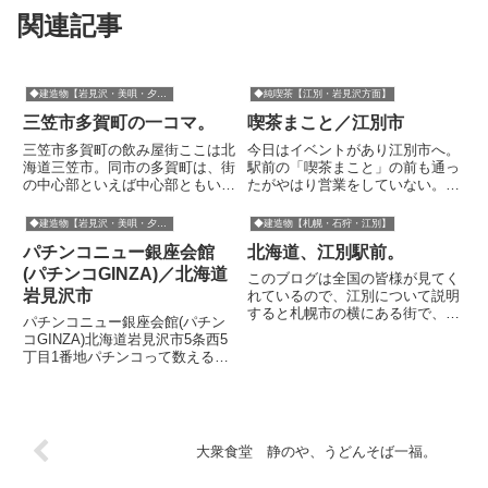
関連記事
◆建造物【岩見沢・美唄・夕張市】
◆純喫茶【江別・岩見沢方面】
三笠市多賀町の一コマ。
喫茶まこと／江別市
三笠市多賀町の飲み屋街ここは北
今日はイベントがあり江別市へ。
海道三笠市。同市の多賀町は、街
駅前の「喫茶まこと」の前も通っ
の中心部といえば中心部ともいえ
たがやはり営業をしていない。前
ますが、幾春別川を挟んだ対岸に
回着たときは赤いテントには穴が
は炭鉱で一時代を築いた幌内エリ
なかった。いつかまた利用できる
◆建造物【岩見沢・美唄・夕張市】
◆建造物【札幌・石狩・江別】
アがあるという場所です。多賀町
機会はあるだろうか。でも、イベ
パチンコニュー銀座会館
北海道、江別駅前。
には、規模は非常に小さいけれ
ントで会いたかった人に会えて良
ど、昭和味のある飲み屋ストリー
かった。2015.8の様子。や...
(パチンコGINZA)／北海道
このブログは全国の皆様が見てく
ト...
岩見沢市
れているので、江別について説明
すると札幌市の横にある街で、札
パチンコニュー銀座会館(パチン
幌市へ通勤している人がとても多
コGINZA)北海道岩見沢市5条西5
い所。レンガや焼き物が有名。製
丁目1番地パチンコって数えるほ
紙工場も大きい。・・・なんだけ
どしかやったことないけど、昔の
ど、肝心の江別駅前のさびれ具合
パチンコ屋ってよかったね。ギラ
はけっこうなものだ。江別とい
ギラした光の洪水とうるさいほど
え...
の好景気な行進曲。たばこプカプ
カ吸いながらやって、見事...
大衆食堂 静のや、うどんそば一福。