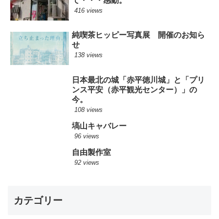
て・・・感動。
416 views
純喫茶ヒッピー写真展 開催のお知ら
せ
138 views
日本最北の城「赤平徳川城」と「プリ
ンス平安（赤平観光センター）」の
今。
108 views
塙山キャバレー
96 views
自由製作室
92 views
カテゴリー