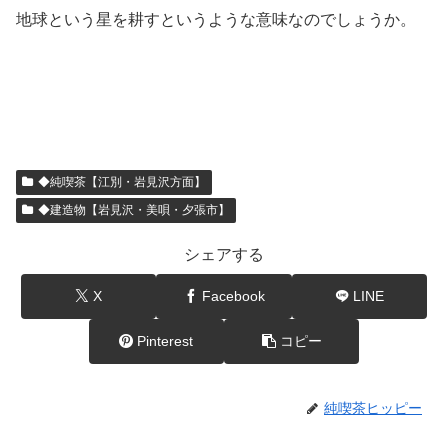
地球という星を耕すというような意味なのでしょうか。
◆純喫茶【江別・岩見沢方面】
◆建造物【岩見沢・美唄・夕張市】
シェアする
X
Facebook
LINE
Pinterest
コピー
純喫茶ヒッピー