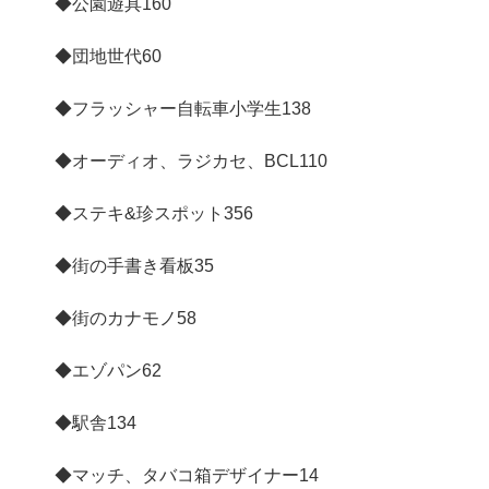
◆公園遊具
160
◆団地世代
60
◆フラッシャー自転車小学生
138
◆オーディオ、ラジカセ、BCL
110
◆ステキ&珍スポット
356
◆街の手書き看板
35
◆街のカナモノ
58
◆エゾパン
62
◆駅舎
134
◆マッチ、タバコ箱デザイナー
14