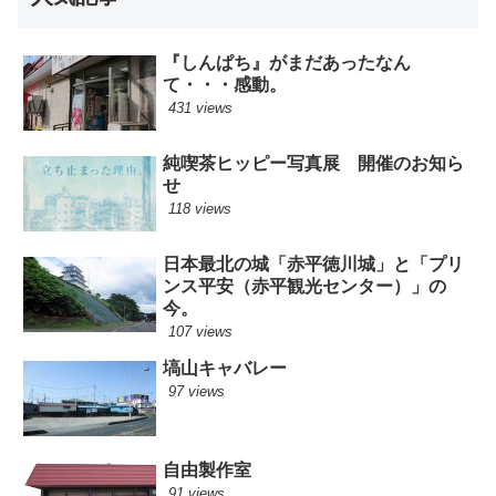
『しんぱち』がまだあったなん
て・・・感動。
431 views
純喫茶ヒッピー写真展 開催のお知ら
せ
118 views
日本最北の城「赤平徳川城」と「プリ
ンス平安（赤平観光センター）」の
今。
107 views
塙山キャバレー
97 views
自由製作室
91 views