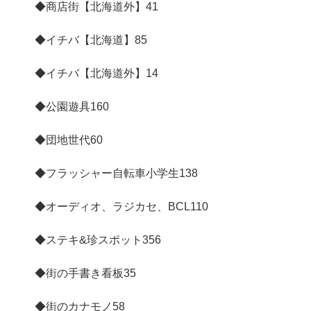
◆商店街【北海道外】
41
◆イチバ【北海道】
85
◆イチバ【北海道外】
14
◆公園遊具
160
◆団地世代
60
◆フラッシャー自転車小学生
138
◆オーディオ、ラジカセ、BCL
110
◆ステキ&珍スポット
356
◆街の手書き看板
35
◆街のカナモノ
58