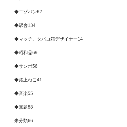
◆エゾパン
62
◆駅舎
134
◆マッチ、タバコ箱デザイナー
14
◆昭和品
69
◆サンポ
56
◆路上ねこ
41
◆音楽
55
◆無題
88
未分類
66