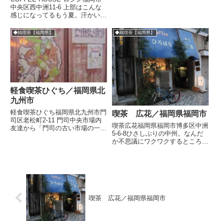
中央区西中洲11-6 上部はこんな
感じになってるもう夏。汗かいた
のでアイスコーヒー。そのあとお
しいホットコーヒーでかなりゆっ
◆純喫茶【福岡県】
◆純喫茶【福岡県】
くり過ごしました。新聞も読めた
しありがとうです。
軽食喫茶ひぐち／福岡県北
九州市
軽食喫茶ひぐち福岡県北九州市門
喫茶 広花／福岡県福岡市
司区老松町2-11 門司中央市場内
喫茶広花福岡県福岡市博多区中洲
友達から「門司の古い市場の一番
5-6-8ひさしぶりの中州。なんだ
奥に、可愛い喫茶店があったよ」
か不思議にワクワクするところ。
と聞いておりました。写真ももら
ここで古い喫茶をみつけました。
っていた。その素敵な写真がこ
夕食時ということもありなにはと
れ。店舗のガラスに、フランダー
もあれ入店することに。おーー和
スの犬の絵が描かれています。...
風でいい感じ。椅子は応接セット
的でどっしり座っていられま...
喫茶 広花／福岡県福岡市