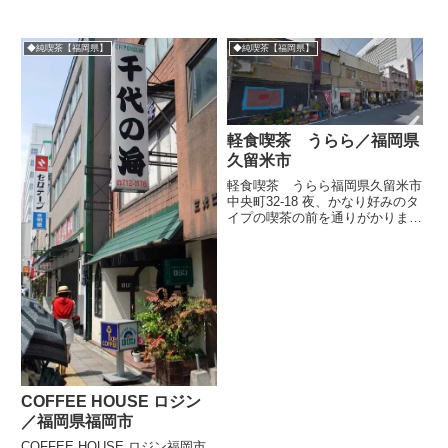
◆純喫茶【福岡県】
◆純喫茶【福岡県】
軽食喫茶 うらら／福岡県
久留米市
軽食喫茶 うらら福岡県久留米市
中央町32-18 夜、かなり好みのタ
イプの喫茶の前を通りがかりまし
た。この喫茶だけではなく、並び
の床屋、ラーメン屋など個人商店
群は昭和が色濃く残っていて感激
です。一方、すぐ近くには大きく
背の高い久留米市役所や重...
COFFEE HOUSE ロジン
／福岡県福岡市
COFFEE HOUSE ロジン福岡市