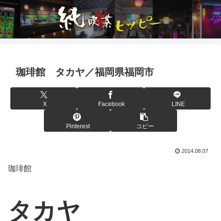
珈琲館 タカヤ／福岡県福岡市
X
Facebook
LINE
Pinterest
コピー
2014.08.07
珈琲館
タカヤ