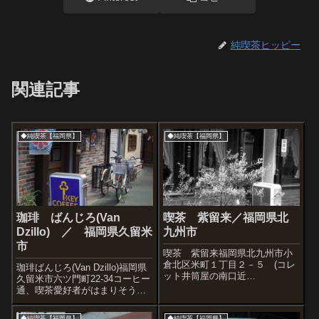
純喫茶ヒッピー
関連記事
◆純喫茶【福岡県】
◆純喫茶【福岡県】
珈琲 ばんじろ(Van
喫茶 紫留来／福岡県北
Dzillo) ／ 福岡県久留米
九州市
市
喫茶 紫留来福岡県北九州市小
倉北区米町１丁目２－５ (コレ
珈琲ばんじろ(Van Dzillo)福岡県
ット井筒屋の南口近
久留米市六ツ門町22-34コーヒー
く） 雨宿りに入ったベ
通、喫茶愛好者がはまりそうな
テラン喫茶。４０年近く経つそ
上質さだなーと見上げながら思
うです。カウンターの椅子でく
いました。マスター、若い店員
◆純喫茶【福岡県】
◆純喫茶【福岡県】