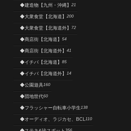
21
◆建造物【九州・沖縄】
200
◆大衆食堂【北海道】
72
◆大衆食堂【北海道外】
54
◆商店街【北海道】
41
◆商店街【北海道外】
85
◆イチバ【北海道】
14
◆イチバ【北海道外】
160
◆公園遊具
60
◆団地世代
138
◆フラッシャー自転車小学生
110
◆オーディオ、ラジカセ、BCL
356
◆ステキ&珍スポット