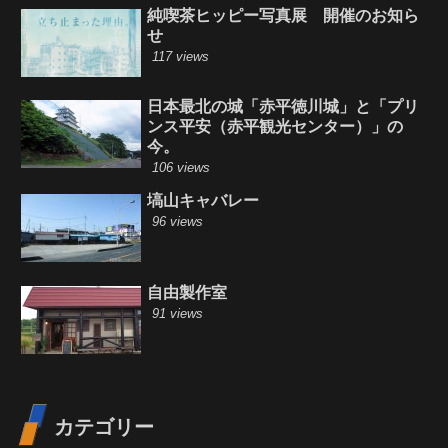
純喫茶ヒッピー写真展 開催のお知ら
せ
117 views
日本最北の城「赤平徳川城」と「プリ
ンス平安（赤平観光センター）」の
今。
106 views
塙山キャバレー
96 views
自由製作室
91 views
カテゴリー