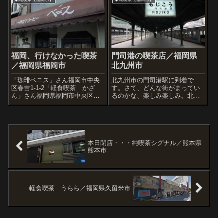
つろぐ子がいました。゛
さん、すごくちゃんとしている
し、やはり人気なんですねー、
お客さんが多かったので写...
福岡、行けなかった喫茶
門司港の喫茶店／福岡県
／福岡県福岡市
北九州市
「珈琲ベニス」さん福岡市中央
北九州市の門司港駅に到着で
区春吉1-1-2「軽食喫茶 かざ
す。さて、どんな街がまってい
ん」さん福岡県福岡市中央区春
るのかな、楽しみ楽しみ。北海
吉1丁目5-1都合によりお休みで
道の小樽駅のように郷愁を感じ
したギャラリー併設のカフェ
させる駅ですね。うわーこの旅
「屋根裏 漠」さん福岡県福岡
館いいなぁ。今日はここにしよ
市中央区天神3-4-14
うかなー?バナナのたたき売り発
祥の地なんだ・・・軽食喫茶リ
バーさん。とても...
本日閉店・・・純喫茶シグナル／熊本県
熊本市
軽食喫茶 うらら／福岡県久留米市