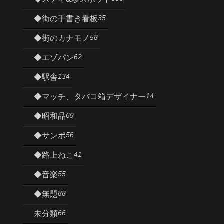
35
◆街の手書き看板
58
◆街のカナモノ
62
◆エゾパン
134
◆駅舎
14
◆マッチ、タバコ箱デザイナー
69
◆昭和品
56
◆サンポ
41
◆路上ねこ
55
◆音楽
88
◆無題
66
未分類