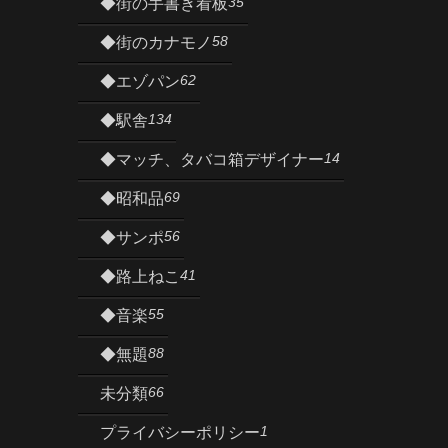
35
◆街の手書き看板
58
◆街のカナモノ
62
◆エゾパン
134
◆駅舎
14
◆マッチ、タバコ箱デザイナー
69
◆昭和品
56
◆サンポ
41
◆路上ねこ
55
◆音楽
88
◆無題
66
未分類
1
プライバシーポリシー