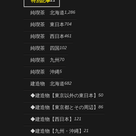
特別記事
1,286
純喫茶 北海道
704
純喫茶 東日本
461
純喫茶 西日本
102
純喫茶 四国
70
純喫茶 九州
5
純喫茶 沖縄
682
建造物 北海道
50
◆建造物【東京以外の東日本】
86
◆建造物【東京都とその周辺】
121
◆建造物【西日本】
21
◆建造物【九州・沖縄】