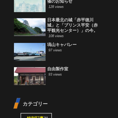
催のお知らせ
128 views
日本最北の城「赤平徳川
城」と「プリンス平安（赤
平観光センター）」の今。
108 views
塙山キャバレー
97 views
自由製作室
93 views
カテゴリー
21