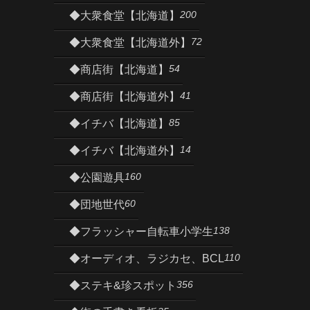
200
◆大衆食堂【北海道】
72
◆大衆食堂【北海道外】
54
◆商店街【北海道】
41
◆商店街【北海道外】
85
◆イチバ【北海道】
14
◆イチバ【北海道外】
160
◆公園遊具
60
◆団地世代
138
◆フラッシャー自転車小学生
110
◆オーディオ、ラジカセ、BCL
356
◆ステキ&珍スポット