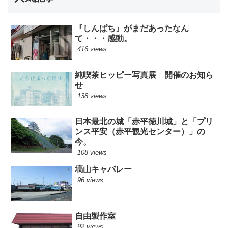
『しんぱち』がまだあったなん
て・・・感動。
416 views
純喫茶ヒッピー写真展 開催のお知ら
せ
138 views
日本最北の城「赤平徳川城」と「プリ
ンス平安（赤平観光センター）」の
今。
108 views
塙山キャバレー
96 views
自由製作室
92 views