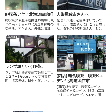
純喫茶アヤ／北海道白糠町
人形屋佐吉さんへ
純喫茶アヤ北海道白糠郡白糠町東
桜咲く大通り公園を歩いていて、
２条南２丁目2-13北海道白糠町の
そうだ 佐吉さんに行こうと思っ
喫茶店、アヤさん。外観は普通の
た。看板の顔の断面さん、しばら
住宅のようなのですが、お店には
くぶりです。よかった開いてて。
やはり年季を重ねた良い雰囲気が
こんちは。相変わらず魅惑的なア
特別記事
特別記事
ありました。最初に行こうと思っ
ンティークドールやアクセサリ
たときはひどいガスがかかってお
ー、ポスター、書籍などが販売さ
り、また改めて訪問、ホット...
れている。いつか欲しいなと思い
つ...
ランプ城という喫茶。
ランプ城北海道室蘭市栄町１丁目
(閉店) 軽食喫茶 喫茶Kエ
１２７−３Google マップ営業時
デン/北海道函館市
間 ほぼ無休。日中～夜、たいて
いの時間入店可能。自宅のドアで
(閉店)軽食喫茶 喫茶Kエデン北
はなく店舗から入ってください。
海道函館市Kエデン。以前の写真
誰もいなければ大きめの声で呼ぶ
です。エピローグ。<エデン関連
と、店舗と自宅は繋がっているた
記事、このほかにあります。>
めでてきてくれます。北海...