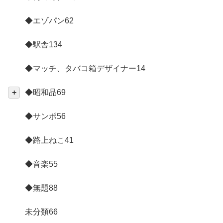
◆エゾパン
62
◆駅舎
134
◆マッチ、タバコ箱デザイナー
14
◆昭和品
69
◆サンポ
56
◆路上ねこ
41
◆音楽
55
◆無題
88
未分類
66