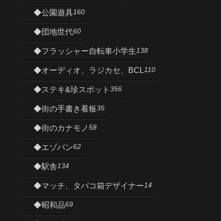
160
◆公園遊具
60
◆団地世代
138
◆フラッシャー自転車小学生
110
◆オーディオ、ラジカセ、BCL
356
◆ステキ&珍スポット
35
◆街の手書き看板
58
◆街のカナモノ
62
◆エゾパン
134
◆駅舎
14
◆マッチ、タバコ箱デザイナー
69
◆昭和品