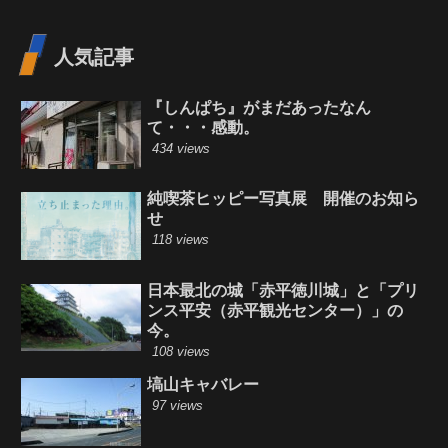
人気記事
『しんぱち』がまだあったなん
て・・・感動。
434 views
純喫茶ヒッピー写真展 開催のお知ら
せ
118 views
日本最北の城「赤平徳川城」と「プリ
ンス平安（赤平観光センター）」の
今。
108 views
塙山キャバレー
97 views