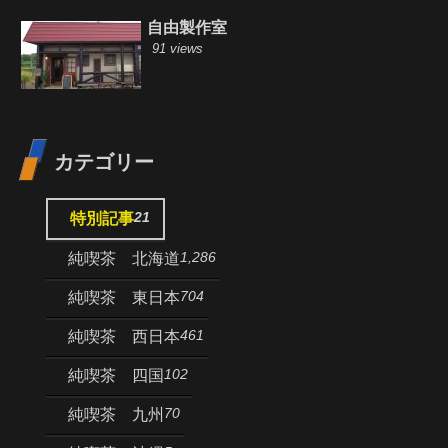
自由製作室
91 views
カテゴリー
21
特別記事
1,286
純喫茶 北海道
704
純喫茶 東日本
461
純喫茶 西日本
102
純喫茶 四国
70
純喫茶 九州