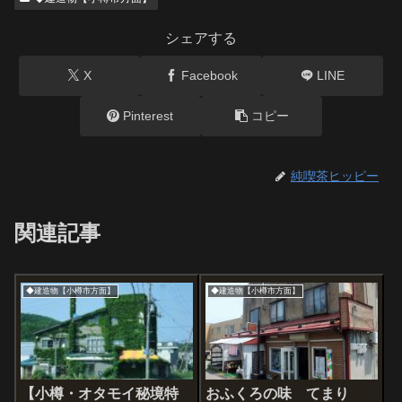
シェアする
X
Facebook
LINE
Pinterest
コピー
純喫茶ヒッピー
関連記事
◆建造物【小樽市方面】
◆建造物【小樽市方面】
【小樽・オタモイ秘境特
おふくろの味 てまり