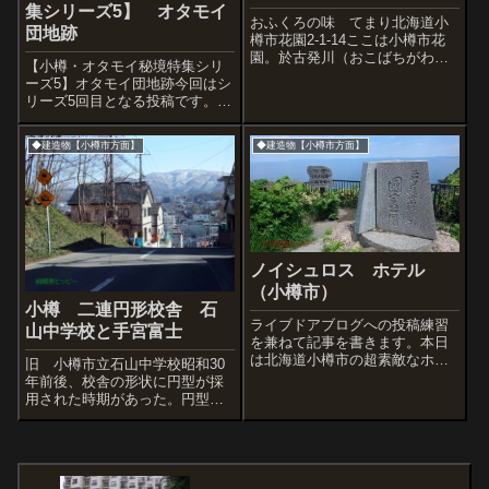
集シリーズ5】 オタモイ
おふくろの味 てまり北海道小
団地跡
樽市花園2-1-14ここは小樽市花
園。於古発川（おこばちがわ・
【小樽・オタモイ秘境特集シリ
妙見川）の上に立つ旧『妙見
ーズ5】オタモイ団地跡今回はシ
（みょうけん）市場』脇の大衆
リーズ5回目となる投稿です。オ
食堂。昔は妙見市場は川に沿っ
タモイ地区に入り、ツタだらけ
て細長く3棟が続き、100店もの
になった「オタモイフード」を
個人商店で賑わっていた。しか
◆建造物【小樽市方面】
◆建造物【小樽市方面】
左折。やがて鰐渕商店という個
し201...
人商店があり、その横には斜面
に旧オタモイ団地が並んでいま
した。◆20...
ノイシュロス ホテル
（小樽市）
小樽 二連円形校舎 石
ライブドアブログへの投稿練習
山中学校と手宮富士
を兼ねて記事を書きます。本日
は北海道小樽市の超素敵なホテ
旧 小樽市立石山中学校昭和30
ルをご紹介。このホテルはたい
年前後、校舎の形状に円型が採
ていの人は車で行くことになる
用された時期があった。円型の
とおもんだけど、当日ぼくは小
学校は北海道内にも室蘭市の絵
樽駅前からバスに乗り、小樽水
鞆小学校、美唄市の沼東小学
族館で下車、バス停からはすで
校、石狩小学校、江別市第三小
にもう建物はそび...
学校、函館市古部小学校、羽幌
町太陽小学校などいくつかある