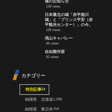
催のお知らせ
138 views
日本最北の城「赤平徳川
城」と「プリンス平安（赤
平観光センター）」の今。
108 views
塙山キャバレー
96 views
自由製作室
92 views
カテゴリー
21
特別記事
1,286
純喫茶 北海道
704
純喫茶 東日本