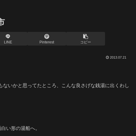
市
LINE
Pinterest
コピー
2013.07.21
もないかと思ってたところ、こんな良さげな銭湯に出くわし
面白い形の湯船へ。