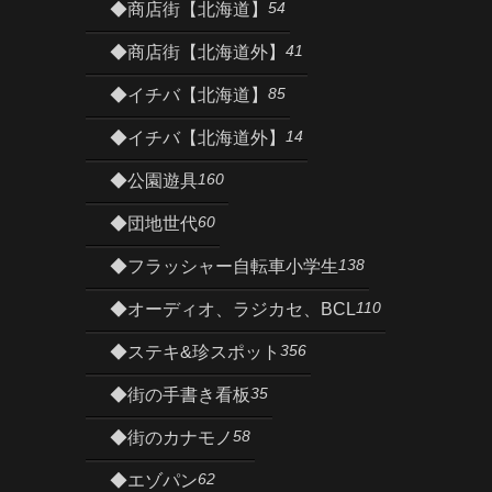
54
◆商店街【北海道】
41
◆商店街【北海道外】
85
◆イチバ【北海道】
14
◆イチバ【北海道外】
160
◆公園遊具
60
◆団地世代
138
◆フラッシャー自転車小学生
110
◆オーディオ、ラジカセ、BCL
356
◆ステキ&珍スポット
35
◆街の手書き看板
58
◆街のカナモノ
62
◆エゾパン