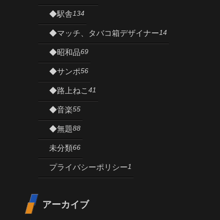
134
◆駅舎
14
◆マッチ、タバコ箱デザイナー
69
◆昭和品
56
◆サンポ
41
◆路上ねこ
55
◆音楽
88
◆無題
66
未分類
1
プライバシーポリシー
アーカイブ