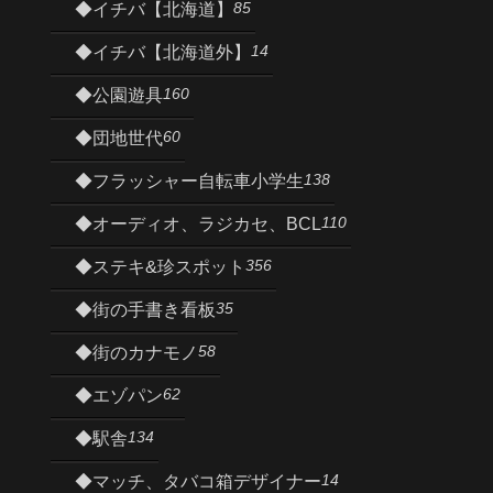
85
◆イチバ【北海道】
14
◆イチバ【北海道外】
160
◆公園遊具
60
◆団地世代
138
◆フラッシャー自転車小学生
110
◆オーディオ、ラジカセ、BCL
356
◆ステキ&珍スポット
35
◆街の手書き看板
58
◆街のカナモノ
62
◆エゾパン
134
◆駅舎
14
◆マッチ、タバコ箱デザイナー