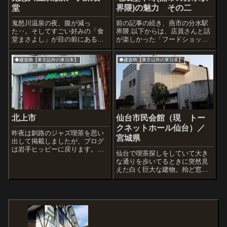
堂
界隈)の魅力 その二
鬼怒川温泉の夜、腹が減っ
前の記事の続き、燕市の分水駅
た‥。そしてすごい好みの「食
界隈.以下からは、店員さんと話
堂まさよし」が目の前にある
が楽しかった「フードショップ
が、この時間は閉まっている。
まるしん」さん
どツボ。素晴らしいですね。翌
◆建造物【東京以外の東日本】
◆建造物【東京以外の東日本】
朝は営業してましたよ。さて、
「食堂まさよし」が閉まってい
たので、営業している食堂を探
したがほとんどない。た...
北上市
仙台市民会館（現 トー
クネットホール仙台）／
昨夜は釧路のジャズ喫茶を思い
宮城県
出して掲載しましたが、ブログ
は岩手ヒッピーに戻ります。写
仙台で喫茶探しをしていて大き
真は北上市の中心部にてスナッ
な通りを歩いてるときに突然見
プ写真。やあコーヒーばかり飲
えた白く巨大な建物。殆ど窓が
んでられないので朝の食堂レス
ないのでコンサートホールだと
トラン、300円。
予想はしつつ接近しました。そ
れにしても、独特な雰囲気とデ
ザイン。散歩中のこういうサプ
ライズは大歓迎です。巨大な換
気口のような顔だ...