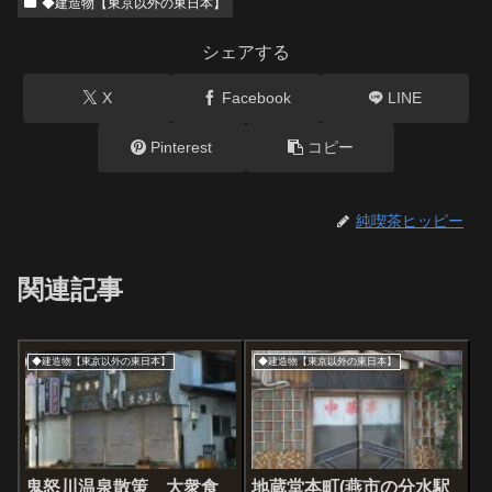
◆建造物【東京以外の東日本】
シェアする
X
Facebook
LINE
Pinterest
コピー
純喫茶ヒッピー
関連記事
◆建造物【東京以外の東日本】
◆建造物【東京以外の東日本】
鬼怒川温泉散策 大衆食
地蔵堂本町(燕市の分水駅