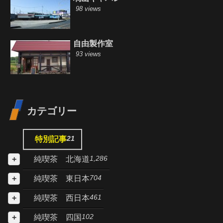
98 views
自由製作室
93 views
カテゴリー
21
特別記事
1,286
純喫茶 北海道
704
純喫茶 東日本
461
純喫茶 西日本
102
純喫茶 四国