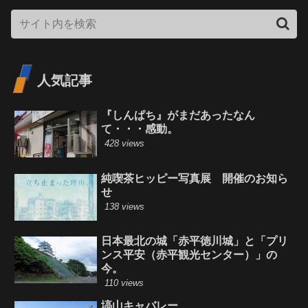
人気記事
『しんぱち』がまだあったなん
て・・・感動。
428 views
純喫茶ヒッピー写真展 開催のお知ら
せ
138 views
日本最北の城「赤平徳川城」と「プリ
ンス平安（赤平観光センター）」の
今。
110 views
塙山キャバレー