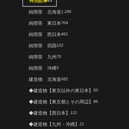
特別記事
1,286
純喫茶 北海道
704
純喫茶 東日本
461
純喫茶 西日本
102
純喫茶 四国
70
純喫茶 九州
5
純喫茶 沖縄
682
建造物 北海道
50
◆建造物【東京以外の東日本】
86
◆建造物【東京都とその周辺】
121
◆建造物【西日本】
21
◆建造物【九州・沖縄】