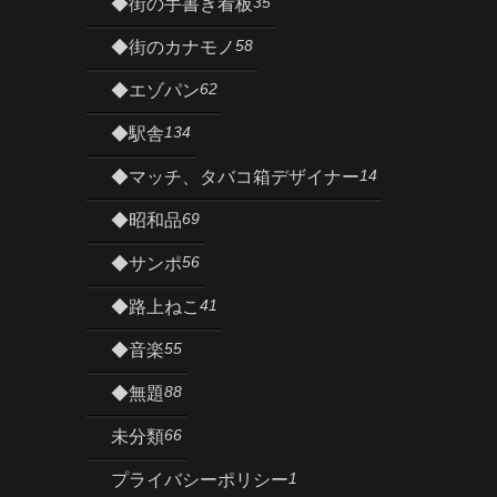
35
◆街の手書き看板
58
◆街のカナモノ
62
◆エゾパン
134
◆駅舎
14
◆マッチ、タバコ箱デザイナー
69
◆昭和品
56
◆サンポ
41
◆路上ねこ
55
◆音楽
88
◆無題
66
未分類
1
プライバシーポリシー