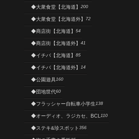
200
◆大衆食堂【北海道】
72
◆大衆食堂【北海道外】
54
◆商店街【北海道】
41
◆商店街【北海道外】
85
◆イチバ【北海道】
14
◆イチバ【北海道外】
160
◆公園遊具
60
◆団地世代
138
◆フラッシャー自転車小学生
110
◆オーディオ、ラジカセ、BCL
356
◆ステキ&珍スポット