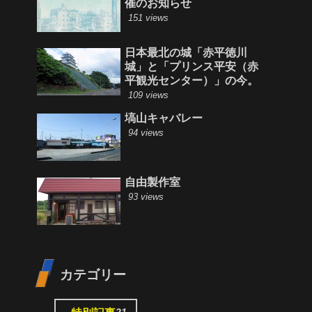
催のお知らせ
151 views
日本最北の城「赤平徳川
城」と「プリンス平安（赤
平観光センター）」の今。
109 views
塙山キャバレー
94 views
自由製作室
93 views
カテゴリー
21