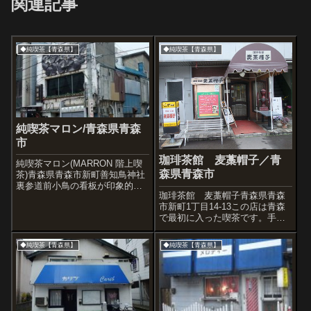
関連記事
◆純喫茶【青森県】
◆純喫茶【青森県】
純喫茶マロン/青森県青森
市
珈琲茶館 麦藁帽子／青
純喫茶マロン(MARRON 階上喫
森県青森市
茶)青森県青森市新町善知鳥神社
裏参道前小鳥の看板が印象的な
珈琲茶館 麦藁帽子青森県青森
善知鳥神社。「善知鳥」ってな
市新町1丁目14-13この店は青森
んて読むのかなと思っている
で最初に入った喫茶です。手袋
と、「うとう」らしく、青森市
が必要なほど寒かったんです
は昔は善知鳥村という名前だっ
が、開店時間となる7:30まで店
たようです。「うとう」は鳩ぐ
◆純喫茶【青森県】
◆純喫茶【青森県】
の前で待ってました。朝食にち
らい?の...
ょうどいいモーニングがあった
ので頼んでみると、おいしかっ
た。フレ...