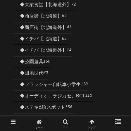
72
◆大衆食堂【北海道外】
54
◆商店街【北海道】
41
◆商店街【北海道外】
85
◆イチバ【北海道】
14
◆イチバ【北海道外】
160
◆公園遊具
60
◆団地世代
138
◆フラッシャー自転車小学生
110
◆オーディオ、ラジカセ、BCL
356
◆ステキ&珍スポット
35
◆街の手書き看板
メニュー
ホーム
検索
トップ
サイドバー
58
◆街のカナモノ