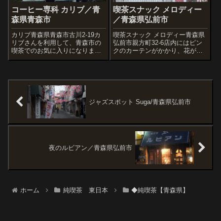
コーヒー専科 カリブ／青
喫茶スナック メロディー
森県青森市
／青森県弘前市
カリブ青森県青森市古川2-19カ
喫茶スナック メロディー青森県
リブさんを利用して、青森市の
弘前市親方町32-6店内にはピン
喫茶でのお気に入りになりまし
クのカーテンがかかり、花がた
た。落ち着く昭和喫茶です。現
くさん飾られてファンシーな店
在切り盛りされている店主さん
内のカラオケ喫茶です。ママさ
は三代目ということだったの
んが明るく、ちょっとキラキラ
で、ずいぶん歴史のある喫茶店
系(?)なお洒落をされてて、楽し
なんだろうなぁと感心しまし
かったです。
た。コーヒーミル...
ジャズスポット Suga/青森県弘前市
夜のルビアン／青森県弘前市
ホーム
純喫茶 東日本
◆純喫茶【青森県】