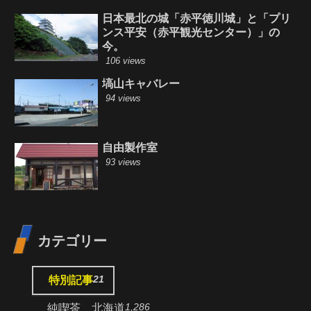
日本最北の城「赤平徳川城」と「プリ
ンス平安（赤平観光センター）」の
今。
106 views
塙山キャバレー
94 views
自由製作室
93 views
カテゴリー
21
特別記事
1,286
純喫茶 北海道