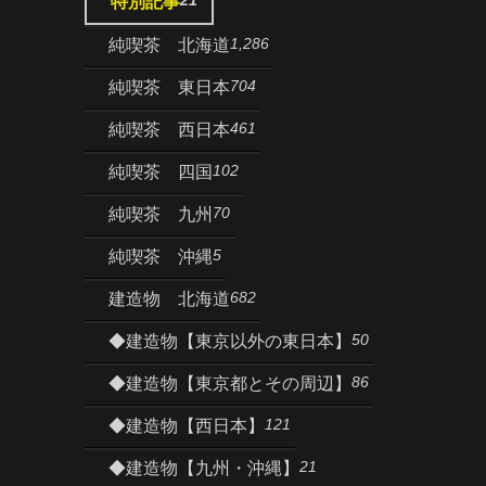
特別記事
1,286
純喫茶 北海道
704
純喫茶 東日本
461
純喫茶 西日本
102
純喫茶 四国
70
純喫茶 九州
5
純喫茶 沖縄
682
建造物 北海道
50
◆建造物【東京以外の東日本】
86
◆建造物【東京都とその周辺】
121
◆建造物【西日本】
21
◆建造物【九州・沖縄】