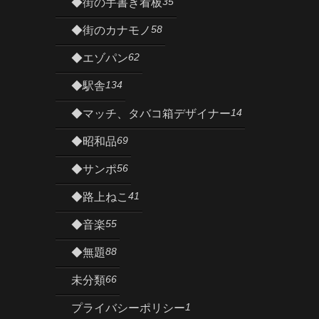
35
◆街の手書き看板
58
◆街のカナモノ
62
◆エゾパン
134
◆駅舎
14
◆マッチ、タバコ箱デザイナー
69
◆昭和品
56
◆サンポ
41
◆路上ねこ
55
◆音楽
88
◆無題
66
未分類
1
プライバシーポリシー