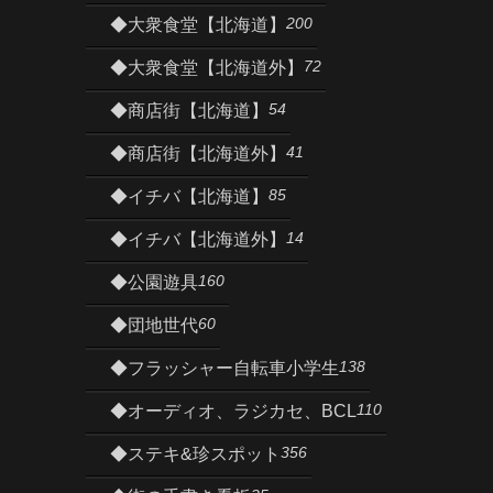
200
◆大衆食堂【北海道】
72
◆大衆食堂【北海道外】
54
◆商店街【北海道】
41
◆商店街【北海道外】
85
◆イチバ【北海道】
14
◆イチバ【北海道外】
160
◆公園遊具
60
◆団地世代
138
◆フラッシャー自転車小学生
110
◆オーディオ、ラジカセ、BCL
356
◆ステキ&珍スポット