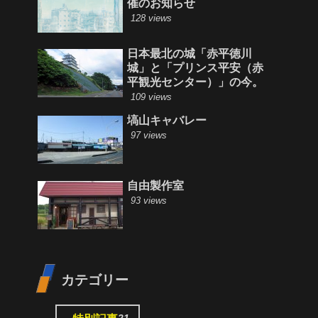
催のお知らせ
128 views
日本最北の城「赤平徳川
城」と「プリンス平安（赤
平観光センター）」の今。
109 views
塙山キャバレー
97 views
自由製作室
93 views
カテゴリー
21