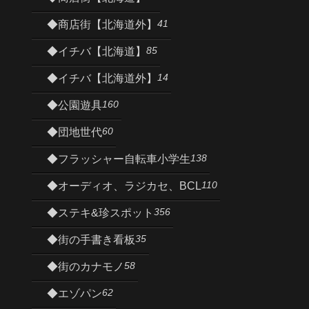
41
◆商店街【北海道外】
85
◆イチバ【北海道】
14
◆イチバ【北海道外】
160
◆公園遊具
60
◆団地世代
138
◆フラッシャー自転車小学生
110
◆オーディオ、ラジカセ、BCL
356
◆ステキ&珍スポット
35
◆街の手書き看板
58
◆街のカナモノ
62
◆エゾパン