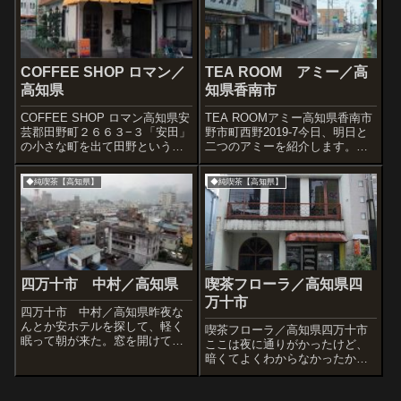
COFFEE SHOP ロマン／
TEA ROOM アミー／高
高知県
知県香南市
COFFEE SHOP ロマン高知県安
TEA ROOMアミー高知県香南市
芸郡田野町２６６３−３「安田」
野市町西野2019-7今日、明日と
の小さな町を出て田野という町
二つのアミーを紹介します。し
に着いた。国道?大きな道沿いに
かもどちらも赤系テントがお洒
あったコーヒーラウンジ 純さ
落。そういえば恵那市のアミー
◆純喫茶【高知県】
◆純喫茶【高知県】
ん。町をもう少し深く入ると風
も忘れられない店です。さてこ
情が出てきた。疲れた頃にちょ
ちらは高知県の「のいち」とい
うど現れたのがこのロマンさ
う駅からほど近くで発見した喫
ん。...
茶店...
四万十市 中村／高知県
喫茶フローラ／高知県四
万十市
四万十市 中村／高知県昨夜な
んとか安ホテルを探して、軽く
喫茶フローラ／高知県四万十市
眠って朝が来た。窓を開けてみ
ここは夜に通りがかったけど、
るとこういう風景。4000円で泊
暗くてよくわからなかったから
ったけど、けっこう高層のホテ
翌日再訪してみたってわけ。
ルなのかな。今日はノープラン
「休業中」の張り紙があったん
ではなく、昨日見かけて気にな