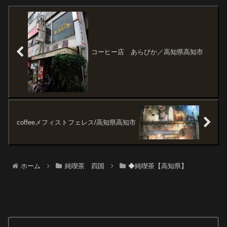
だけど、再訪するほど気になる
っている喫茶たちをちょろっと
外観だった。切り絵のようなシ
確認に行きた...
ールの看板が目立っていた。モ
ーニングサービスは...
コーヒー店 あらびか／高知県高知市
coffeeメフィストフェレス/高知県高知市
ホーム
純喫茶 四国
◆純喫茶【高知県】