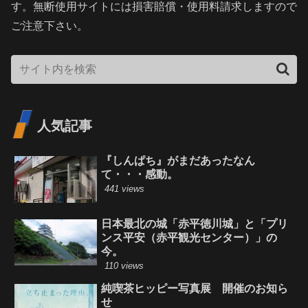
す。無断使用サイトには損害賠償・使用料請求しますので
ご注意下さい。
人気記事
『しんぱち』がまだあったなん
て・・・感動。
441 views
日本最北の城「赤平徳川城」と「プリ
ンス平安（赤平観光センター）」の
今。
110 views
純喫茶ヒッピー写真展 開催のお知ら
せ