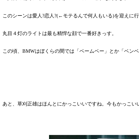
このシーンは愛人?恋人?(←モテるんで何人もいる)を迎えに
丸目４灯のライトは最も精悍な顔で一番好きっす。
この頃、BMWはぼくらの間では「ベームベー」とか「ベン
あと、草刈正雄はほんとにかっこいいですね。今もかっこい