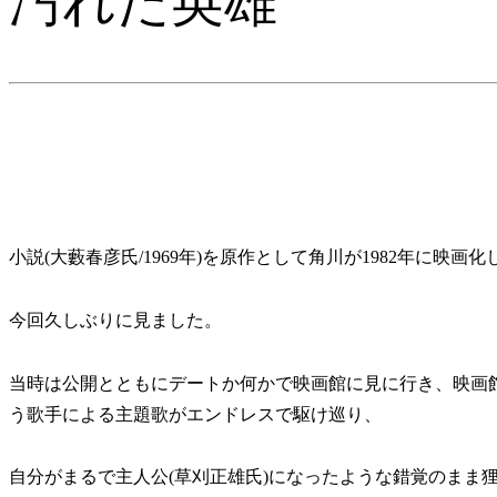
汚れた英雄
小説(大藪春彦氏/1969年)を原作として角川が1982年に映画
今回久しぶりに見ました。
当時は公開とともにデートか何かで映画館に見に行き、映画
う歌手による主題歌がエンドレスで駆け巡り、
自分がまるで主人公(草刈正雄氏)になったような錯覚のまま