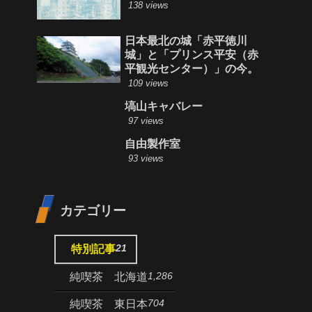
138 views
日本最北の城「赤平徳川
城」と「プリンス平安（赤
平観光センター）」の今。
109 views
塙山キャバレー
97 views
自由製作室
93 views
カテゴリー
21
特別記事
1,286
純喫茶 北海道
704
純喫茶 東日本