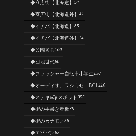
54
◆商店街【北海道】
41
◆商店街【北海道外】
85
◆イチバ【北海道】
14
◆イチバ【北海道外】
160
◆公園遊具
60
◆団地世代
138
◆フラッシャー自転車小学生
110
◆オーディオ、ラジカセ、BCL
356
◆ステキ&珍スポット
35
◆街の手書き看板
58
◆街のカナモノ
62
◆エゾパン