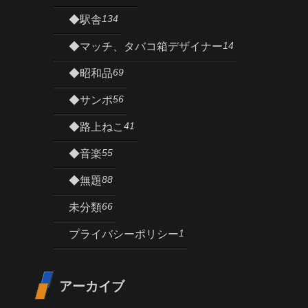
134
◆駅舎
14
◆マッチ、タバコ箱デザイナー
69
◆昭和品
56
◆サンポ
41
◆路上ねこ
55
◆音楽
88
◆無題
66
未分類
1
プライバシーポリシー
アーカイブ