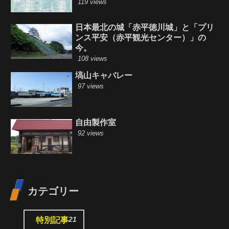
119 views
日本最北の城「赤平徳川城」と「プリ
ンス平安（赤平観光センター）」の
今。
108 views
塙山キャバレー
97 views
自由製作室
92 views
カテゴリー
21
特別記事