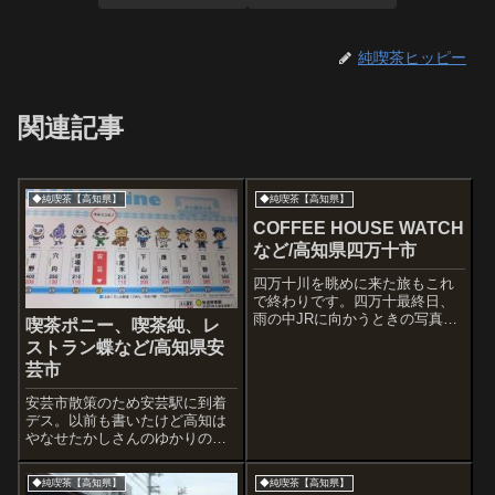
純喫茶ヒッピー
関連記事
◆純喫茶【高知県】
◆純喫茶【高知県】
COFFEE HOUSE WATCH
など/高知県四万十市
四万十川を眺めに来た旅もこれ
で終わりです。四万十最終日、
雨の中JRに向かうときの写真で
喫茶ポニー、喫茶純、レ
す。交差点にあったこの木造建
ストラン蝶など/高知県安
築。なにか商売をしていたと思
芸市
うけれど業種は不明。喫茶店の
ようでもあり、違うようでもあ
安芸市散策のため安芸駅に到着
り。昨夜、閉店後に通りがかっ
デス。以前も書いたけど高知は
た喫茶店に来ま...
やなせたかしさんのゆかりの地
なので、路線図もこんなことに
なってました。かわいいね。安
◆純喫茶【高知県】
◆純喫茶【高知県】
芸といえば、ぼくは古い人間な