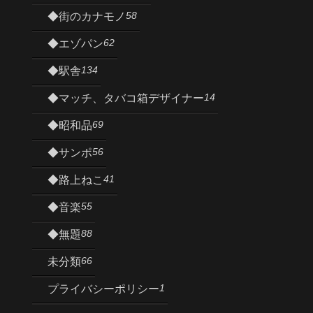
58
◆街のカナモノ
62
◆エゾパン
134
◆駅舎
14
◆マッチ、タバコ箱デザイナー
69
◆昭和品
56
◆サンポ
41
◆路上ねこ
55
◆音楽
88
◆無題
66
未分類
1
プライバシーポリシー