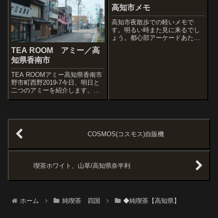
んで「安芸乃島」という関取を
高知市メモ
思い出しますが、安芸乃島は広
島の安芸でした。...
高知市夜散歩での軽いメモで
す。明るい時また見に来るでし
ょう。都心部アーケードあたり
で。すごい人が来店したようで
TEA ROOM アミー／高
す。カフェ・レスト パールさ
知県香南市
ん。どんな店なのかなー、また
来ようっと。和風茶室 古典さ
TEA ROOMアミー高知県香南市
ん。どんな店なのかなー、また
野市町西野2019-7今日、明日と
来ようっと。コーヒ...
二つのアミーを紹介します。し
かもどちらも赤系テントがお洒
落。そういえば恵那市のアミー
も忘れられない店です。さてこ
ちらは高知県の「のいち」とい
う駅からほど近くで発見した喫
COSMOS(コスモス)自販機
茶店...
喫茶ホワイト、山草/高知県奈半利
ホーム
純喫茶 四国
◆純喫茶【高知県】