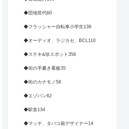
◆団地世代
60
◆フラッシャー自転車小学生
138
◆オーディオ、ラジカセ、BCL
110
◆ステキ&珍スポット
356
◆街の手書き看板
35
◆街のカナモノ
58
◆エゾパン
62
◆駅舎
134
◆マッチ、タバコ箱デザイナー
14