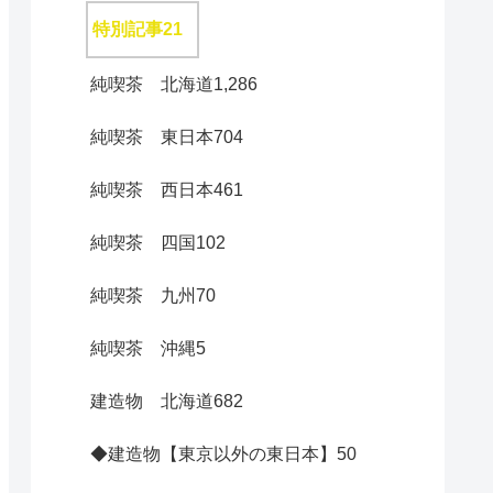
特別記事
21
純喫茶 北海道
1,286
純喫茶 東日本
704
純喫茶 西日本
461
純喫茶 四国
102
純喫茶 九州
70
純喫茶 沖縄
5
建造物 北海道
682
◆建造物【東京以外の東日本】
50