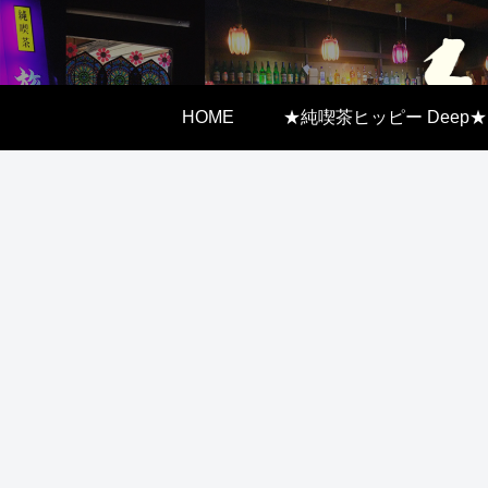
HOME
★純喫茶ヒッピー Deep★