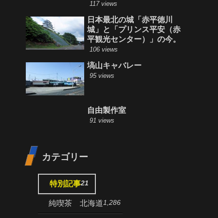
117 views
日本最北の城「赤平徳川
城」と「プリンス平安（赤
平観光センター）」の今。
106 views
塙山キャバレー
95 views
自由製作室
91 views
カテゴリー
21
特別記事
1,286
純喫茶 北海道