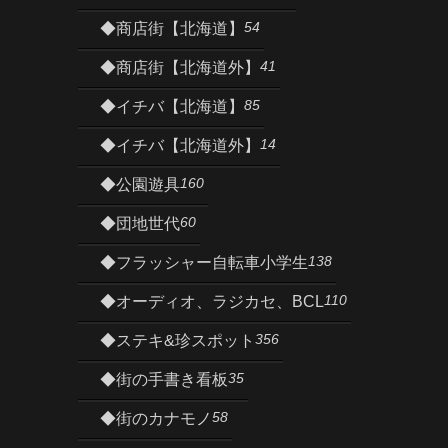
54
◆商店街【北海道】
41
◆商店街【北海道外】
85
◆イチバ【北海道】
14
◆イチバ【北海道外】
160
◆公園遊具
60
◆団地世代
138
◆フラッシャー自転車小学生
110
◆オーディオ、ラジカセ、BCL
356
◆ステキ&珍スポット
35
◆街の手書き看板
58
◆街のカナモノ