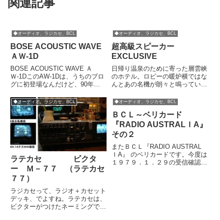
関連記事
◆オーディオ、ラジカセ、BCL
◆オーディオ、ラジカセ、BCL
BOSE ACOUSTIC WAVE
超高級スピーカー
ＡＷ-1D
EXCLUSIVE
BOSE ACOUSTIC WAVE Ａ
日帰り温泉のために寄った層雲峡
Ｗ-1DこのAW-1Dは、うちのブロ
のホテル。ロビーの暖炉横ではな
グに初登場なんだけど、90年代
んとあの名機が朗々と鳴っていま
まさにバブル時代にボーズ感性工
した（実機初めて見た・・・）。
学リサーチ社から発売されたコン
メーカーは国産の『パイオニア』
◆オーディオ、ラジカセ、BCL
◆オーディオ、ラジカセ、BCL
パクトなCDラジカセです。当時
ですが、パイオニアの中の高級オ
ＢＣＬ～ベリカード
はかなりの高級機でしたが(30万
ーディオブランドとして名高い
円近い)、ほ...
『エクスクルーシヴ』です。しか
『RADIO AUSTRALＩA』
も...
その２
またＢＣＬ『RADIO AUSTRAL
ＩA』 のベリカードです。今度は
ラテカセ ビクタ
１９７９．１．２９の受信確認。
ー Ｍ－７７ （ラテカセ
絵柄おんなじだけど。
７７）
ラジカセって、ラジオ＋カセット
デッキ、でよすね。ラテカセは、
ビクターがつけたネーミングで、
ラジカセ＋テレビです。まさに夢