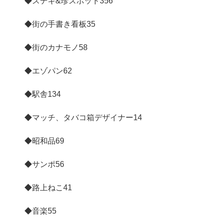
◆ステキ&珍スポット
356
◆街の手書き看板
35
◆街のカナモノ
58
◆エゾパン
62
◆駅舎
134
◆マッチ、タバコ箱デザイナー
14
◆昭和品
69
◆サンポ
56
◆路上ねこ
41
◆音楽
55