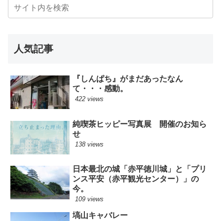
人気記事
『しんぱち』がまだあったなん
て・・・感動。
422 views
純喫茶ヒッピー写真展 開催のお知ら
せ
138 views
日本最北の城「赤平徳川城」と「プリ
ンス平安（赤平観光センター）」の
今。
109 views
塙山キャバレー