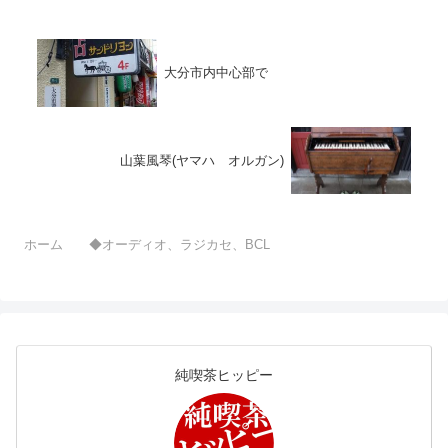
のマルチメディア装置。はじめて
のラテカセはこれでした。ビクタ
ー Ｍ－７７ （ラテカセ７７）
↑どのように置いてもテレビを
見...
大分市内中心部で
山葉風琴(ヤマハ オルガン)
ホーム
◆オーディオ、ラジカセ、BCL
純喫茶ヒッピー