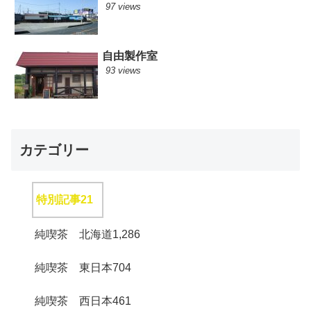
97 views
自由製作室
93 views
カテゴリー
特別記事
21
純喫茶 北海道
1,286
純喫茶 東日本
704
純喫茶 西日本
461