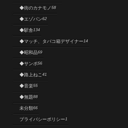
58
◆街のカナモノ
62
◆エゾパン
134
◆駅舎
14
◆マッチ、タバコ箱デザイナー
69
◆昭和品
56
◆サンポ
41
◆路上ねこ
55
◆音楽
88
◆無題
66
未分類
1
プライバシーポリシー