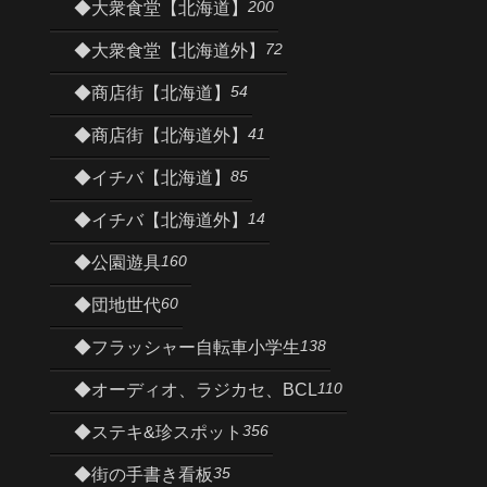
200
◆大衆食堂【北海道】
72
◆大衆食堂【北海道外】
54
◆商店街【北海道】
41
◆商店街【北海道外】
85
◆イチバ【北海道】
14
◆イチバ【北海道外】
160
◆公園遊具
60
◆団地世代
138
◆フラッシャー自転車小学生
110
◆オーディオ、ラジカセ、BCL
356
◆ステキ&珍スポット
35
◆街の手書き看板