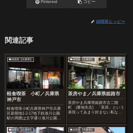
Pinterest
コピー
純喫茶ヒッピー
関連記事
◆純喫茶【兵庫県】
◆純喫茶【兵庫県】
軽食喫茶 小町／兵庫県
茶房やま／兵庫県姫路市
神戸市
茶房やま兵庫県姫路市古二階
町 (番地失念) 「茶房」という
軽食喫茶小町兵庫県神戸市兵庫
表現ってあまり好まない私なの
区新開地1-2-17地下鉄湊川公園
だが、ここは別だと思った。 茶
駅の周囲は文字通り湊川公園が
房やまさん。 道端でみつけても
広がっている。新開地の入り口
っとも嬉しくなる、わくわくす
にもあたり、アーケード街の入
◆純喫茶【兵庫県】
◆純喫茶【兵庫県】
るタイプの店はこういうところ
り口近くに「小町」という可愛