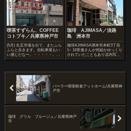
なのだ、私の場合。 店内はお年
い名前の喫茶があった。入って
を召...
みると、夕食の時間ということ
もありけっ...
喫茶すずらん、COFFEE
珈琲 AJIMASA／淡路
コトブキ／兵庫県神戸市
島 洲本市
(5月) 丸五市場を出て、またふら
珈琲AJIMASA洲本市本町3丁目
ふらと歩きます。自転車屋もい
1− 16常連さんが何組かゆっくり
い感じだなー。・・・・・。す
されていたこともあり店内写真
ると、なんだかぼくと同じよう
はありませんが、珈琲のおいし
にふらふら歩いている人がいま
い店。こんな渋い看板が目に入
す。あきらかに普通の通行人で
ったら、いくしかありません。
はなく、昭和な看板などをチェ
ックしながら歩いているようで
す。ぼくが...
パーラー喫茶軽食アットホーム/兵庫県神
戸市
珈琲 グリル ブルージュ／兵庫県神戸
市