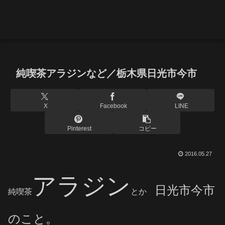
純喫茶アラジンなど／栃木県日光市今市
X
Facebook
LINE
Pinterest
コピー
2016.05.27
アラジン
日光市今市
純喫茶
とか
のこと。