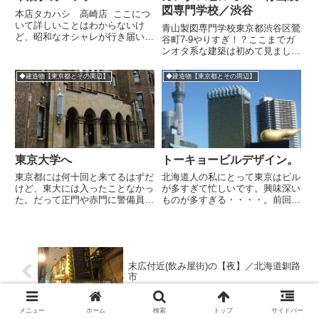
図専門学校／渋谷
本店タカハシ 高崎店 ここにつ
いて詳しいことはわからないけ
青山製図専門学校東京都渋谷区鶯
ど、昭和なオシャレが行き届いた
谷町7-9やりすぎ！？ここまでガ
デザインの店舗でした。 ハの
ンオタ系な建築は初めて見まし
自体もユニーク。 こういうの好
た。左の非常口のようなドアだけ
きだから眺めてたら気持ちよくて
ど非常の際に開けたらもっと非常
◆建造物【東京都とその周辺】
◆建造物【東京都とその周辺】
吐きそうになる 念のため入
になるような気が・・・。避雷針
店・・・。うわ...
と思われますちなみに渋谷のスク
ランブル交差点から道に迷って
１...
東京大学へ
トーキョービルデザイン。
東京都には何十回と来てるはずだ
北海道人の私にとって東京はビル
けど、東大には入ったことなかっ
が多すぎて忙しいです。興味深い
た。だって正門や赤門に警備員い
ものが多すぎる・・・・。前回見
るし、関係ない人は入っちゃだめ
てから２カ月経ってないけどスカ
と看板でてるし、自分は生徒でも
イツリーは成長してました(展望
教員でもないし。でもそんな迷い
台から上の部分)。見るたびぐん
は一台のママチャリで一掃。後ろ
ぐん高くなっているタケノコビル
にちっちゃな子供を乗せたママ
だ。真ん中はジョッキのような
末広付近(飲み屋街)の【夜】／北海道釧路
チ...
「...
市
メニュー
ホーム
検索
トップ
サイドバー