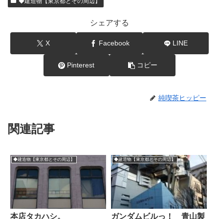
◆建造物【東京都とその周辺】
シェアする
X
Facebook
LINE
Pinterest
コピー
純喫茶ヒッピー
関連記事
◆建造物【東京都とその周辺】
◆建造物【東京都とその周辺】
本店タカハシ。
ガンダムビルっ！ 青山製