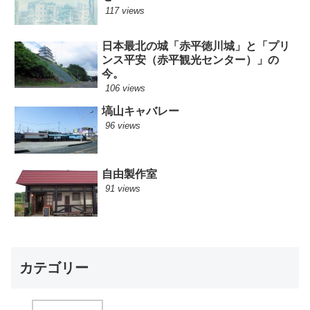
117 views
日本最北の城「赤平徳川城」と「プリ
ンス平安（赤平観光センター）」の
今。
106 views
塙山キャバレー
96 views
自由製作室
91 views
カテゴリー