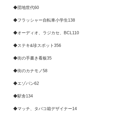
◆団地世代
60
◆フラッシャー自転車小学生
138
◆オーディオ、ラジカセ、BCL
110
◆ステキ&珍スポット
356
◆街の手書き看板
35
◆街のカナモノ
58
◆エゾパン
62
◆駅舎
134
◆マッチ、タバコ箱デザイナー
14