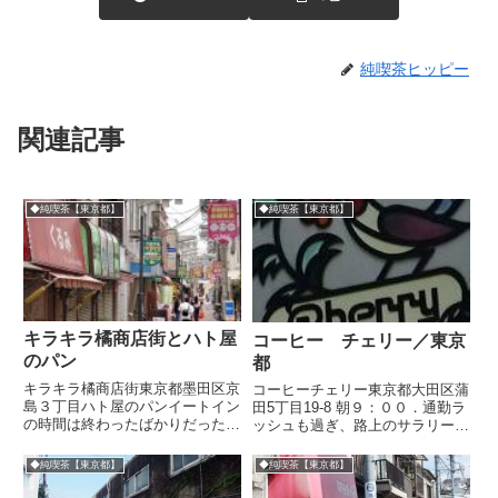
純喫茶ヒッピー
関連記事
◆純喫茶【東京都】
◆純喫茶【東京都】
キラキラ橘商店街とハト屋
コーヒー チェリー／東京
のパン
都
キラキラ橘商店街東京都墨田区京
コーヒーチェリー東京都大田区蒲
島３丁目ハト屋のパンイートイン
田5丁目19-8 朝９：００．通勤ラ
の時間は終わったばかりだったの
ッシュも過ぎ、路上のサラリーマ
で、持ち帰りして宿で食べまし
ンはちらほら。よく見るとけっこ
た。のらくろ50BAN喫茶なな
ういろいろな特徴のある建物で、
◆純喫茶【東京都】
◆純喫茶【東京都】
チェリーという喫茶があった。頭
の中をスピッツのヒット曲「チェ