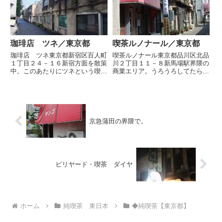
リー」が駆け巡る。看板が...
珈琲店 ツネ／東京都
喫茶ルノナール／東京都
珈琲店 ツネ東京都新宿区百人町
喫茶ルノナール東京都品川区北品
１丁目２４－１６新宿方面を散策
川２丁目１１－８新馬場駅界隈の
中。このあたりにツネという喫茶
商業エリア。うろうろしてたら
があると聞いたんですが。はて。
「小さな部屋」という喫茶が気に
おー、ここ♪褪色した青色がすば
なったが、風景にちよこっとみえ
らしいよぉ。窓がほぼ全開で営業
た赤いテントの喫茶店ルノナール
中♪マスターの常夫さんは30歳の
に入店。喫茶店の魅力がたっぷり
とき48年前の1971年にこ...
つまってそうな外観。しかも営業
中...
京急蒲田の界隈で。
ビリヤード・喫茶 ダイヤ
ホーム
純喫茶 東日本
◆純喫茶【東京都】