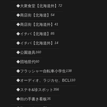
72
◆大衆食堂【北海道外】
54
◆商店街【北海道】
41
◆商店街【北海道外】
85
◆イチバ【北海道】
14
◆イチバ【北海道外】
160
◆公園遊具
60
◆団地世代
138
◆フラッシャー自転車小学生
110
◆オーディオ、ラジカセ、BCL
356
◆ステキ&珍スポット
35
◆街の手書き看板