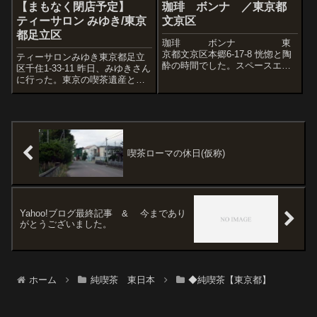
【まもなく閉店予定】
珈琲 ボンナ ／東京都
ティーサロン みゆき/東京
文京区
都足立区
珈琲 ボンナ 東
京都文京区本郷6-17-8 恍惚と陶
ティーサロンみゆき東京都足立
酔の時間でした。スペースエイ
区千住1-33-11 昨日、みゆきさん
ジな照明とカリモク系の木製什
に行った。東京の喫茶遺産と感
器。それらを反射するミラー。
じていた店だけに、あの みゆ
アールのついた天井。ボンナ。
きさんまでも無くなるという噂
無限の知性が反射し続ける昭和
を聴いたときは「ガセ情報であ
喫茶。真ん中のなんてことない
って欲しいと期待していたが、
昭和建築...
電話し、店主から確認してしま
った。...
喫茶ローマの休日(仮称)
Yahoo!ブログ最終記事 & 今まであり
がとうございました。
ホーム
純喫茶 東日本
◆純喫茶【東京都】