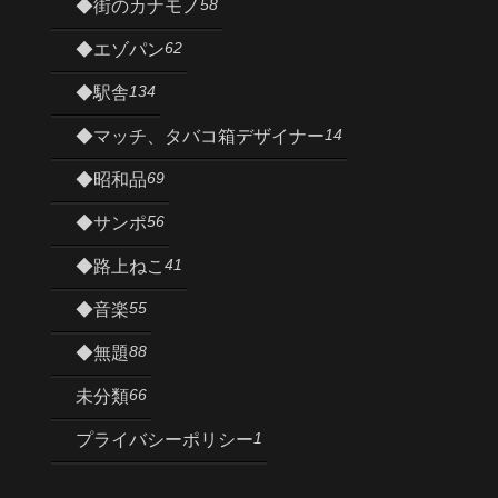
58
◆街のカナモノ
62
◆エゾパン
134
◆駅舎
14
◆マッチ、タバコ箱デザイナー
69
◆昭和品
56
◆サンポ
41
◆路上ねこ
55
◆音楽
88
◆無題
66
未分類
1
プライバシーポリシー