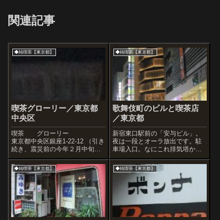
関連記事
◆純喫茶【東京都】
◆純喫茶【東京都】
喫茶グローリー／東京都
歌舞伎町のビルと喫茶店
中央区
／東京都
喫茶 グローリー
新宿東口駅前の「安与ビル」。
東京都中央区銀座1-22-12 （引き
夜は一段とオーラ放出です。駐
続き、震災前の今年２月中旬～
車場入口。なにこれ排気塔か
下旬の訪問記です）あ
な!?紀伊國屋ビル名店街フロア
ぁ・・・。やってねぇ（定
タイル連絡通路大好き、新宿区
◆純喫茶【東京都】
◆純喫茶【東京都】
休）。腹減ったなぁ（喫茶店だ
役所。このビルもすごいな。メ
けどご飯が充実の店でした）。
モによると、谷合ビル。カフェ
という日だった。建物がけっこ
レストラン パリジェンヌさ
うカッコいい、グロ...
ん。念のため入りま...