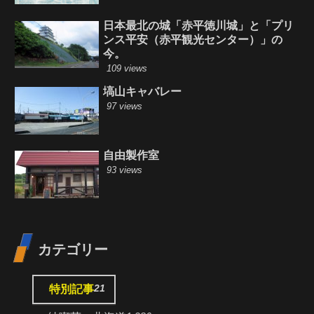
日本最北の城「赤平徳川城」と「プリ
ンス平安（赤平観光センター）」の
今。
109 views
塙山キャバレー
97 views
自由製作室
93 views
カテゴリー
21
特別記事