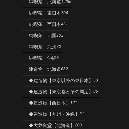
1,286
純喫茶 北海道
704
純喫茶 東日本
461
純喫茶 西日本
102
純喫茶 四国
70
純喫茶 九州
5
純喫茶 沖縄
682
建造物 北海道
50
◆建造物【東京以外の東日本】
86
◆建造物【東京都とその周辺】
121
◆建造物【西日本】
21
◆建造物【九州・沖縄】
200
◆大衆食堂【北海道】