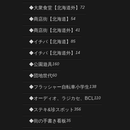
72
◆大衆食堂【北海道外】
54
◆商店街【北海道】
41
◆商店街【北海道外】
85
◆イチバ【北海道】
14
◆イチバ【北海道外】
160
◆公園遊具
60
◆団地世代
138
◆フラッシャー自転車小学生
110
◆オーディオ、ラジカセ、BCL
356
◆ステキ&珍スポット
35
◆街の手書き看板