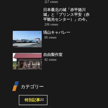
117 views
日本最北の城「赤平徳川
城」と「プリンス平安（赤
平観光センター）」の今。
106 views
塙山キャバレー
95 views
自由製作室
91 views
カテゴリー
21
特別記事