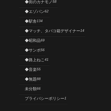
58
◆街のカナモノ
62
◆エゾパン
134
◆駅舎
14
◆マッチ、タバコ箱デザイナー
69
◆昭和品
56
◆サンポ
41
◆路上ねこ
55
◆音楽
88
◆無題
66
未分類
1
プライバシーポリシー