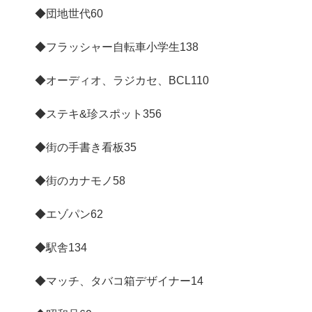
◆団地世代
60
◆フラッシャー自転車小学生
138
◆オーディオ、ラジカセ、BCL
110
◆ステキ&珍スポット
356
◆街の手書き看板
35
◆街のカナモノ
58
◆エゾパン
62
◆駅舎
134
◆マッチ、タバコ箱デザイナー
14