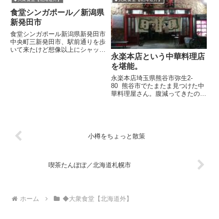
出ていると思うので、詳しくはネ
食堂シンガポール／新潟県
ットで調べてみてください。西別
院駅の周りを歩いている...
新発田市
食堂シンガポール新潟県新発田市
中央町三新発田市、駅前通りを歩
いて来たけど想像以上にシャッタ
永楽本店という中華料理店
ーを下ろした店が多い。電車の窓
からは西新発田駅付近に大型ショ
を堪能。
ッピング施設があるのが見えたか
永楽本店埼玉県熊谷市弥生2-
ら、やはり集客力はシフトしてい
80 熊谷市でたまたま見つけた中
るのかな。そんなこと思う中、
華料理屋さん。腹減ってきたの
目...
と、とくにいきたい店もなく、こ
こで夕食をとることに決めた。な
んせ、地元の人が次から次へと吸
い込まれていくのだ。きっと良い
店なんだろう。 さて店内は、...
小樽をちょっと散策
喫茶たんぽぽ／北海道札幌市
ホーム
◆大衆食堂【北海道外】