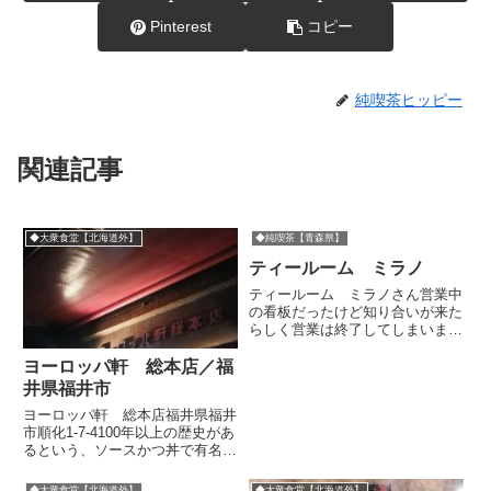
Pinterest
コピー
純喫茶ヒッピー
関連記事
◆大衆食堂【北海道外】
◆純喫茶【青森県】
ティールーム ミラノ
ティールーム ミラノさん営業中
の看板だったけど知り合いが来た
らしく営業は終了してしまいまし
た。テントにはカンカンの文字も
見えます。千富食堂ここも気にな
ヨーロッパ軒 総本店／福
る食堂だそして営業終了の看板…
井県福井市
珈琲マロンさんはお休みでがっか
ヨーロッパ軒 総本店福井県福井
り。2013年訪問記
市順化1-7-4100年以上の歴史があ
るという、ソースかつ丼で有名な
店だそうです。市民から呼ばれる
通称は『パ軒』。たくさん情報が
◆大衆食堂【北海道外】
◆大衆食堂【北海道外】