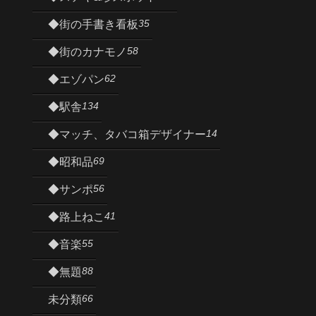
35
◆街の手書き看板
58
◆街のカナモノ
62
◆エゾパン
134
◆駅舎
14
◆マッチ、タバコ箱デザイナー
69
◆昭和品
56
◆サンポ
41
◆路上ねこ
55
◆音楽
88
◆無題
66
未分類