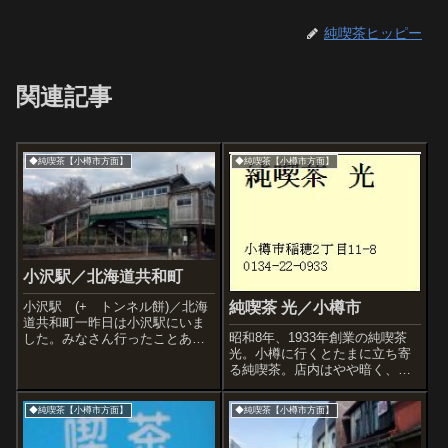
純喫茶ヒッピー
関連記事
◆純喫茶【小樽市方面】
◆純喫茶【小樽市方面】
小沢駅／北海道共和町
純喫茶 光／小樽市
小沢駅 (+ トンネル餅)／北海
道共和町一昨日は小沢駅にいま
昭和8年、1933年創業の純喫茶
した。みなさん行ったことあり
光。小樽に行くとたまに立ち寄
ますか?まぁ、ふつう行かないで
る純喫茶。店内はやや暗く、７
すよね・・・。小沢駅は昔なが
７年間の歴史を感じる荘厳な雰
らの跨線橋が残る郷愁あふれる
囲気で、ぎっしりとアンティー
スポットです。この駅に来てい
◆純喫茶【小樽市方面】
◆純喫茶【小樽市方面】
クなランプなどのディスプレィ
たSLのD51やC62については鉄
で飾られて博物館のようです。
道フ...