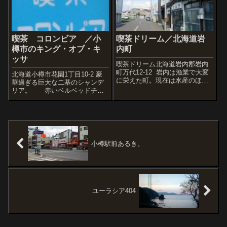
また、トイレへのアプローチは
意表をつか...
喫茶 コロンビア ／小
喫茶ドリーム／北海道岩
樽市のキング・オブ・キ
内町
ッサ
喫茶ドリーム北海道岩内郡岩内
町万代12-12 岩内は漁業で大変
北海道小樽市花園1丁目10-2 豪
に栄えた町。現在は水産のほか
華過ぎる巨大な二基のシャンデ
泊原発関連の従事者さんがいる
リア。 赤いベルベッドチェ
のですが、それでも昔の岩内か
ア。 美しい木壁。質の高い
ら見れば随分と静かな町になり
メニュー。小樽市のカンペキ・
ました。昔は｢飲み屋の数なら北
オブ・キッサ、コロンビアさ
海道で一番じゃねぇか?」と囁か
ん。豪華すぎる。夢の中。店中
れて...
央から入り口方面を撮影。一基
目のシャンデ...
小樽駅前あるき。
ユーラシア404