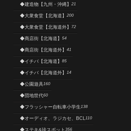
21
◆建造物【九州・沖縄】
200
◆大衆食堂【北海道】
72
◆大衆食堂【北海道外】
54
◆商店街【北海道】
41
◆商店街【北海道外】
85
◆イチバ【北海道】
14
◆イチバ【北海道外】
160
◆公園遊具
60
◆団地世代
138
◆フラッシャー自転車小学生
110
◆オーディオ、ラジカセ、BCL
356
◆ステキ&珍スポット