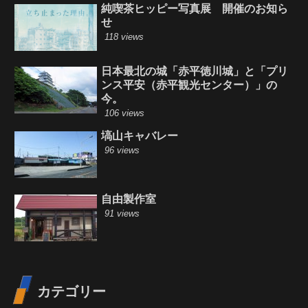
純喫茶ヒッピー写真展 開催のお知ら
せ
118 views
日本最北の城「赤平徳川城」と「プリ
ンス平安（赤平観光センター）」の
今。
106 views
塙山キャバレー
96 views
自由製作室
91 views
カテゴリー