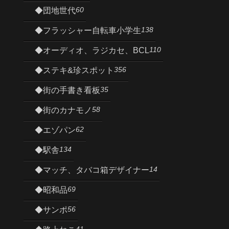
60
◆団地世代
138
◆フラッシャー自転車小学生
110
◆オーディオ、ラジカセ、BCL
356
◆ステキ&珍スポット
35
◆街の手書き看板
58
◆街のカナモノ
62
◆エゾパン
134
◆駅舎
14
◆マッチ、タバコ箱デザイナー
69
◆昭和品
56
◆サンポ
41