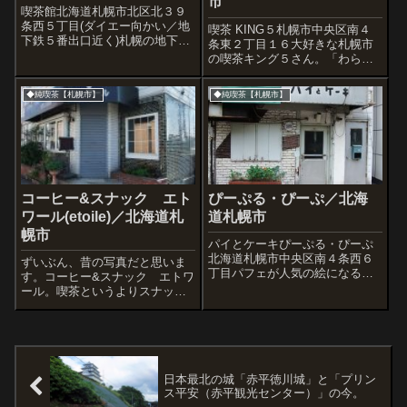
市
喫茶館北海道札幌市北区北３９
条西５丁目(ダイエー向かい／地
喫茶 KING５札幌市中央区南４
下鉄５番出口近く)札幌の地下鉄
条東２丁目１６大好きな札幌市
最北端にある麻生。始発駅でも
の喫茶キング５さん。「わら
あり、札幌市内ではけっこうな
び」「マーキュリー」「ミカ
繁華街として知られています。
ド」「チェリー」とともに、失
◆純喫茶【札幌市】
◆純喫茶【札幌市】
麻生には昔からダイエー(いまは
いたくない喫茶。レスカで一服
イオンです)があって、そのほと
です。<前回記事>
んど向か...
コーヒー&スナック エト
ぴーぷる・ぴーぷ／北海
ワール(etoile)／北海道札
道札幌市
幌市
パイとケーキぴーぷる・ぴーぷ
北海道札幌市中央区南４条西６
ずいぶん、昔の写真だと思いま
丁目パフェが人気の絵になるお
す。コーヒー&スナック エトワ
店です。パフェというかアイス
ール。喫茶というよりスナッ
がめちゃくちゃ旨い。外観から
ク・バーでした。お昼もやって
は想像できませんが地下にも席
る喫茶店としては、この界隈に
があるのです。マスターが決め
は『プー横町』や『ビビッド・
てる各種ルールがユニーク。
ライフ』があります。ビビッ
【詳細記事】詩仙洞...
ド・ライフには2/23に行きまし
た。1Fの引き...
日本最北の城「赤平徳川城」と「プリン
ス平安（赤平観光センター）」の今。