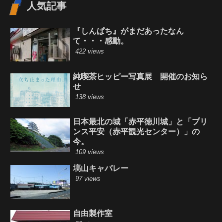
人気記事
『しんぱち』がまだあったなん
て・・・感動。
422 views
純喫茶ヒッピー写真展 開催のお知ら
せ
138 views
日本最北の城「赤平徳川城」と「プリ
ンス平安（赤平観光センター）」の
今。
109 views
塙山キャバレー
97 views
自由製作室