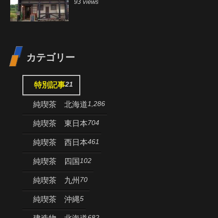
93 views
カテゴリー
21
特別記事
1,286
純喫茶 北海道
704
純喫茶 東日本
461
純喫茶 西日本
102
純喫茶 四国
70
純喫茶 九州
5
純喫茶 沖縄
682