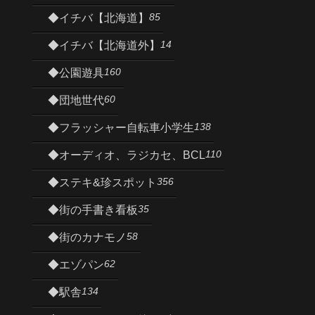
85
◆イチバ【北海道】
14
◆イチバ【北海道外】
160
◆公園遊具
60
◆団地世代
138
◆フラッシャー自転車小学生
110
◆オーディオ、ラジカセ、BCL
356
◆ステキ&珍スポット
35
◆街の手書き看板
58
◆街のカナモノ
62
◆エゾパン
134
◆駅舎