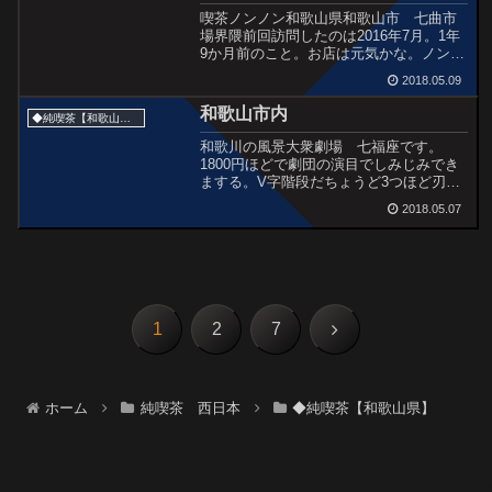
喫茶ノンノン和歌山県和歌山市 七曲市
場界隈前回訪問したのは2016年7月。1年
9か月前のこと。お店は元気かな。ノンノ
ンという名前はご主人の愛称から。この
2018.05.09
前来た時は、あっつい日。喉カラカラだ
ったんでアイスコーヒーのもうとしたら
和歌山市内
◆純喫茶【和歌山県】
｢今日は冷たい物...
和歌川の風景大衆劇場 七福座です。
1800円ほどで劇団の演目でしみじみでき
まする。V字階段だちょうど3つほど刃物
とぎに出そうと思ってたんで、目にとま
2018.05.07
った看板。COFFEE MONさん。ちなみに
下は4年前。下はそのさらに2年前。あ、
歩いてた道...
次
1
2
7
へ
ホーム
純喫茶 西日本
◆純喫茶【和歌山県】