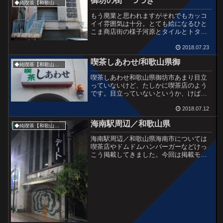
御坊の街 つづき
紀井田辺駅。ペイントで可...
◆純喫茶【和歌山県】
もう廃業と思われますがそれでもカッコ
イイ雰囲気は十分。とても絵になるひと
こま商店街の様子河原とタイルとトタン
と木壁かつてはレコードショップだった
ようです無数の豆タイル喫茶ゑびす喫茶
2018.07.23
ゑびすの横に、食堂えびす。陽が斜めに
喫茶しあわせ/和歌山県御
なってきたこれに乗って御...
◆純喫茶【和歌山県】
喫茶しあわせ和歌山県御坊市あまり目立
っていないけど、たしかに喫茶店のよう
です。目立っていないというか、けばけ
ばしくさせない方針なのかな。ひっそり
と営業している感じです。それに、いい
2018.07.12
名前。喫茶店でよく見るこういう作品好
海南駅周辺／和歌山県
きだなママさんのホットコ...
◆純喫茶【和歌山県】
海南駅周辺／和歌山県海南市については
喫茶店やドムドムハンバーガーなどけっ
こう掲載してきました。今回は掲載モレ
だった写真を載せています。まずは、か
なり夜遅くの写真。商店街で見た『デー
ト』という洋装店です。マークがカップ
ルの横顔になってんですね...