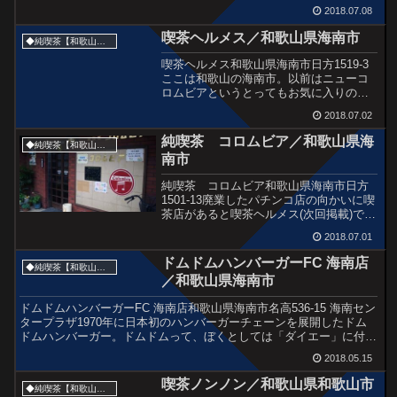
2018.07.08
喫茶ヘルメス／和歌山県海南市
◆純喫茶【和歌山県】
喫茶ヘルメス和歌山県海南市日方1519-3
ここは和歌山の海南市。以前はニューコ
ロムビアというとってもお気に入りの喫
茶店があったのだけどもうなくなっちゃ
2018.07.02
った。そんな海南市を歩いていると、以
前みかけた喫茶店が早朝から営業中だっ
純喫茶 コロムビア／和歌山県海
◆純喫茶【和歌山県】
たので早速入店。な...
南市
純喫茶 コロムビア和歌山県海南市日方
1501-13廃業したパチンコ店の向かいに喫
茶店があると喫茶ヘルメス(次回掲載)でお
話を聞き、早速訪問。ママさんの話では
2018.07.01
海南で最も古い喫茶店とのことです。そ
ういえば海南の喫茶はニューコロムビ
ドムドムハンバーガーFC 海南店
◆純喫茶【和歌山県】
ア、サンコロム...
／和歌山県海南市
ドムドムハンバーガーFC 海南店和歌山県海南市名高536-15 海南セン
タープラザ1970年に日本初のハンバーガーチェーンを展開したドム
ドムハンバーガー。ドムドムって、ぼくとしては「ダイエー」に付
属?するイメージのハンバーガーショップです。...
2018.05.15
喫茶ノンノン／和歌山県和歌山市
◆純喫茶【和歌山県】