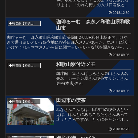
ります。「のれん街」の入り口看板と、
純喫茶 真珠。このときはアドベンチャ
2018.12.30
ーワールドに行くため気合が入っていた
のでまだ朝。喫茶は開いていなかった。
珈琲るーむ 森永／和歌山県和歌
◆純喫茶【和歌山県】
でも界隈のさびれ具合から...
山市
珈琲るーむ 森永歌山県和歌山市美園町2-68JR和歌山駅正面、けや
き大通り沿いという好立地に喫茶店森永さんがあった。気さくに話し
かけてくれるママさんから店に関するいろいろな話を聞きながら、お
いしい食事をいただく。この店は昭和32年頃の道路の...
2018.09.05
和歌山駅付近メモ
◆純喫茶【和歌山県】
珈琲館 集さんげしろさん東山さん店名
失念 カーテン屋さん喫茶マリンナさん
更科(本店)さん
2018.09.03
田辺市の喫茶
◆純喫茶【和歌山県】
みなさんこんちは。田辺市の喫茶店とい
えば、ほんとにあちこちたくさんあって
迷うところですが、とくにチャンピオ
ン、巴里、中屋敷のアカシヤなどが好み
でしょうか。田辺喫茶については過去に
2018.07.26
もいろいろご紹介しています。まずはJR