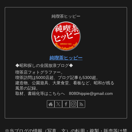
純喫茶ヒッピー
純喫茶ヒッピー
◆昭和探しの全国放浪ブログ◆
喫茶店フォトグラファー。
喫茶訪問は5000店超、ブログ記事も5300超。
建造物、公園遊具、大衆食堂、看板など、昭和が残る
風景の記録。
取材、書籍化等はこちらへ 8080hippie@gmail.com
※当ブログの情報（写真、文）の転用・複製・販売等は禁