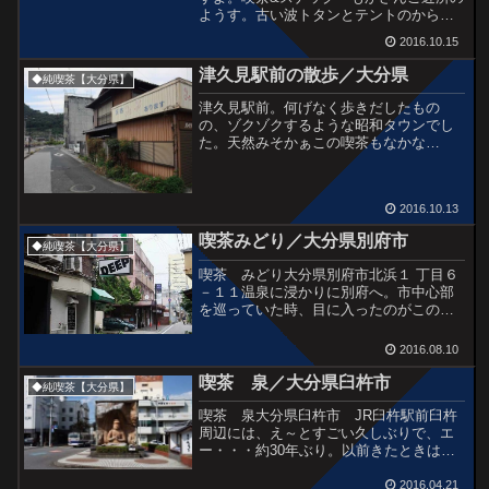
ようす。古い波トタンとテントのからみ
が絶妙です。とこやさんいいタイルです
2016.10.15
ねネコちゃんが散歩してそうな道ばか
り。元レストランなんですね。レストラ
津久見駅前の散歩／大分県
◆純喫茶【大分県】
ン8日さん。窓辺の造花が...
津久見駅前。何げなく歩きだしたもの
の、ゾクゾクするような昭和タウンでし
た。天然みそかぁこの喫茶もなかな
か・・・! 休みだったけどカーテンの
柄だけでもGOO～♪喫茶カトレアさんト
タン壁の街並みあ、喫茶ガレさんだっ
2016.10.13
て。紅葉も綺麗だなー (今日...
喫茶みどり／大分県別府市
◆純喫茶【大分県】
喫茶 みどり大分県別府市北浜１ 丁目６
－１１温泉に浸かりに別府へ。市中心部
を巡っていた時、目に入ったのがこの喫
茶店、みどりさんです。偶然みつけたわ
りにはほんとにドキドキする風情で、ど
2016.08.10
うしても入りたい・・・やっていればい
いなぁ。灯りがついてる...
喫茶 泉／大分県臼杵市
◆純喫茶【大分県】
喫茶 泉大分県臼杵市 JR臼杵駅前臼杵
周辺には、え～とすごい久しぶりで、エ
ー・・・約30年ぶり。以前きたときは、
「臼杵大仏」を見たかったけど結局は見
れなかった記憶があります。今回、臼杵
2016.04.21