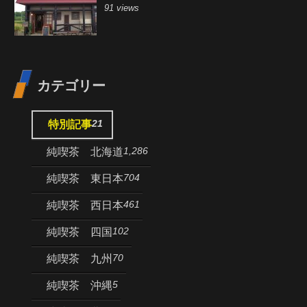
91 views
カテゴリー
21
特別記事
1,286
純喫茶 北海道
704
純喫茶 東日本
461
純喫茶 西日本
102
純喫茶 四国
70
純喫茶 九州
5
純喫茶 沖縄