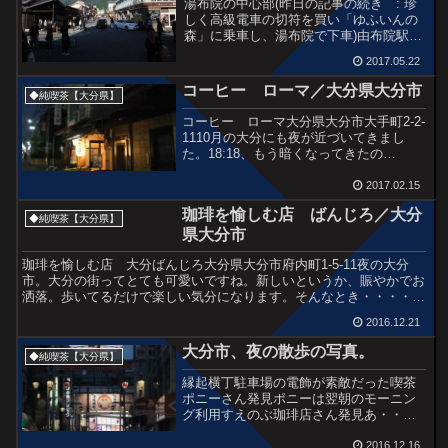
湯布院の中心部(昨日の記事の続き : 珍
しく高級電車の切符を買い「ゆふいんの
森」に乗車し、湯布院で下車)由布院駅前
です。さすが観光地、人が多いぞ。振り
2017.05.22
返ると駅がデーンとみえた昭和スポット
を自然と目がキャッチしてしまいます。
コーヒー ローマ／大分県大分市
◆純喫茶【大分県】
由布銀座。パチンコ...
コーヒー ローマ大分県大分市大手町2-2-
1110月の大分にも夜が近づいてきまし
た。18:18、もう暗くなってきたの
で・・・どこかに泊ろうと思っていたら
かっこいい喫茶店が目のまえの景色の中
2017.02.15
に登場しました。さっそくGo～♪ガー
珈琲を愉しむ店 ばんじろ／大分
ン、もう閉まって...
◆純喫茶【大分県】
県大分市
珈琲を愉しむ店 大分ばんじろ大分県大分市府内町1-5-11夜の大分
市。大分の街ってとても可愛いですね。新しいというか、賑やかでお
洒落。歩いてるだけで楽しい気分になります。そんなとき・・・・。
喫茶店ですよね?奥に光って見える看板が入口でしょう...
2016.12.21
大分市、夜の散歩の写真。
◆純喫茶【大分県】
縁起横丁駐車場の電飾が素敵だった喫茶
ポニーさん発見ポニーは翌朝のモーニン
グ利用すえのぶ珈琲店さん発見あ・・・
連絡通路だ高崎山プレート。高崎山で
は、昭和48年(1973年)に、手に持ってい
2016.12.16