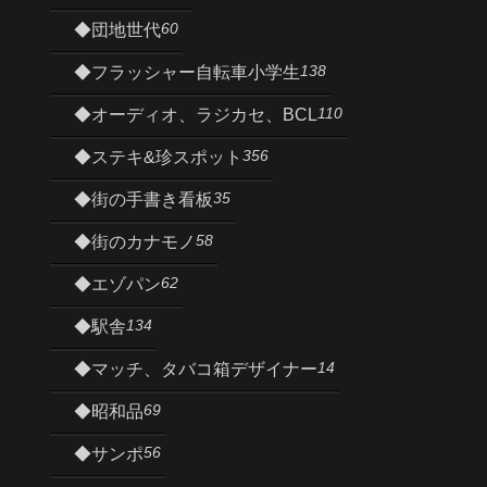
60
◆団地世代
138
◆フラッシャー自転車小学生
110
◆オーディオ、ラジカセ、BCL
356
◆ステキ&珍スポット
35
◆街の手書き看板
58
◆街のカナモノ
62
◆エゾパン
134
◆駅舎
14
◆マッチ、タバコ箱デザイナー
69
◆昭和品
56
◆サンポ