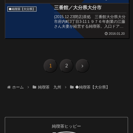
駅で下車したのでリベンジで大仏様を見
三番館／大分県大分市
たいと思っていました...
◆純喫茶【大分県】
(2015.12.23閉店)茶処 三番館大分県大分
市府内町3丁目3-11１９７６年創業の江藤
さん夫妻が経営する純喫茶。入口ドア周
辺のステンドグラスや、落ち着ける大き
2016.01.20
なチェア。サイホンコーヒーをいただい
た。
次
1
2
へ
ホーム
純喫茶 九州
◆純喫茶【大分県】
純喫茶ヒッピー