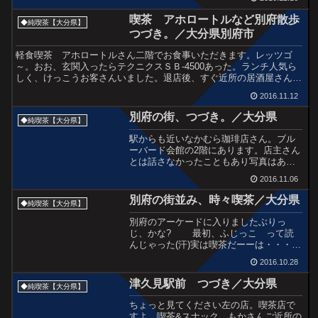
た珍味の袋をサルに強引に盗られたこと
喫茶 アホロートルなど別府散歩
があります。ティー...
◆純喫茶【大分県】
つづき。／大分県別府市
軽食喫茶 アホロートルさん二階でお食事いただきます。レッツゴ
～。おお、玄関入ったらテクニクスＳＢ-4500あった。ランチ人気ら
しく、けっこうお客さんいました。退店後、すぐ近所の居酒屋さん。
火事にでもあった？くらいの劣化状況。ん、観覧車みたい...
2016.11.12
別府の街、つづき。／大分県
◆純喫茶【大分県】
駅からも近いなかむら珈琲店さん。ブル
ーバード会館の2階にあります。店主さん
とは話さなかったこともあり写真はあり
ませんが創業5０年くらい経っているよう
2016.11.06
ですよ。昭和２４年にできた映画館「ブ
ルーバード劇場」は、なかむら珈琲店マ
別府の街並み、時々喫茶／大分県
◆純喫茶【大分県】
スターのお父さんが開...
別府のアーケードに入りましたぶりっ
じ、かな? 最初、ふじっこ って読
んじゃった(汗)実は喫茶だーーは・・・・
これよく残ってたね。急にこんな超大作
2016.10.28
が!相当でかい。こういう路地にはすぐ吸
い込まれてしまうんだ喫茶あきさん
津久見駅前 つづき／大分県
◆純喫茶【大分県】
coffeeなつめさん...
ちょっと見てください左の店。喫茶店で
すよ。喫茶&スナック もかさんご近所の