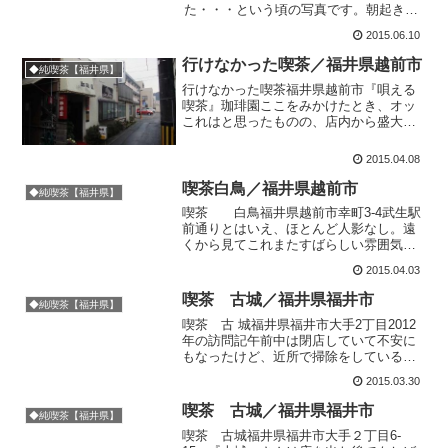
た・・・という頃の写真です。朝起きる
と、やっぱりコーヒーを飲みたくなりま
2015.06.10
す。そこで外に出てふらふら。めでたく,
１５分ほど歩くと喫茶シルビアさんを発
行けなかった喫茶／福井県越前市
◆純喫茶【福井県】
見...
行けなかった喫茶福井県越前市『唄える
喫茶』珈琲園ここをみかけたとき、オッ
これはと思ったものの、店内から盛大な
歌声が。カラオケ喫茶には何度か入って
るんですが、ドア開けて和んだ雰囲気壊
2015.04.08
したらわるいんで見送り。『唄える喫
茶』と書いてありますね。珈...
喫茶白鳥／福井県越前市
◆純喫茶【福井県】
喫茶 白鳥福井県越前市幸町3-4武生駅
前通りとはいえ、ほとんど人影なし。遠
くから見てこれまたすばらしい雰囲気の
家屋だと思ったら幸運なことに喫茶様で
2015.04.03
した。これ、もっとも幸運なパターンで
す。喫茶白鳥。1956年創業って書いてま
喫茶 古城／福井県福井市
◆純喫茶【福井県】
す。さっそくおじ...
喫茶 古 城福井県福井市大手2丁目2012
年の訪問記午前中は閉店していて不安に
もなったけど、近所で掃除をしている
方々に問いかけると午後は開くはずだよ
2015.03.30
ー、とのことだったので再訪問すると無
事開いていました。ホッ。 ママさんは大
喫茶 古城／福井県福井市
◆純喫茶【福井県】
正8年3月31日生...
喫茶 古城福井県福井市大手２丁目6-