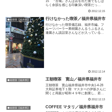
15 『古城』さんは店を出た後でもしば
らく余韻を感じる印象深い喫茶だっ
た。 良い喫茶はないかなと福井の電話帳
2012.12.15
を眺めたとき、いかにも歴史のありそう
な名前だと思い、行きたかった喫茶
行けなかった喫茶／福井県福井市
◆純喫茶【福井県】
店。 喫茶店ではあるが、...
行けなかった喫茶備忘録、福井市編。フ
ルーツパーラー果樹園さんるうぶるさん
逢園さん談話室さんなどが入っているビ
ル談話室さんインドさん
2012.12.14
王朝喫茶 寛山／福井県福井市
◆純喫茶【福井県】
王朝喫茶 寛山福井県福井市中央1-4-28
大和証券地下１階 マスターの伊坂さんに
聞くと両親が昭和４９年に創業し、若く
して受け継いだそうだ。 せっかくの昭
2012.12.13
和ゴージャス喫茶なんで、ゆっくり居た
かったのだけど、たまたま居合わせた女
COFFEE マタリ／福井県福井市
◆純喫茶【福井県】
性客...