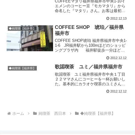
COFFEEマタリ福井県福井市中央1-10イ
エメンのコーヒー豆『モカマタリ』から
命名した『マタリ』さん。お客は最初誰
もいなくて、カウンターでゆっくりママ
2012.12.13
さんと話していた。ママさんは北海道旅
行に４～５回も来てくれていて、利尻礼
COFFEE SHOP 琥珀／福井県
◆純喫茶【福井県】
文にまで足を伸ば...
福井市
COFFEE SHOP琥珀 福井県福井市中央1-
1-6 JR福井駅から100mほどのショッピ
ングプラザ内 福井駅徒歩一分ほどに
ある昔ながらの喫茶、「琥珀」さん。昭
2012.12.12
和４３年から続いてきたベテランで、店
内には創業者のママさんや、カウン...
歌謡喫茶 ユミ／福井県福井市
◆純喫茶【福井県】
歌謡喫茶 ユミ福井県福井市中央１丁目
２２ママさんにコーヒーを一杯お願いし
た。基本的にカラオケ喫茶のユミさん。
閉店間際の利用だったためコーヒー写真
2012.12.12
はなし。
ホーム
純喫茶 西日本
◆純喫茶【福井県】