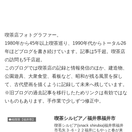
喫茶店フォトグラファー。
1980年から45年以上喫茶巡り、1990年代からトータル26
年ほどブログを書き続けています。記事は5千超。喫茶店
の訪問も5千店超。
このブログでは喫茶店の記録と情報発信のほか、建造物、
公園遊具、大衆食堂、看板など、昭和が残る風景を探し
て、古代壁画を描くように記録して未来へ残しています。
※旧ブログの過去記事を移行したためリンクは有効ではな
いものもあります。手作業で少しずつ修正中。
喫茶シルビア／福井県福井市
◆純喫茶【福井県】
喫茶シルビア(snack shirubia)福井県福井
市毛矢３-６−２２福井にもやっと春が来