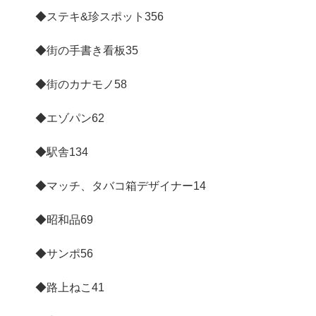
◆ステキ&珍スポット
356
◆街の手書き看板
35
◆街のカナモノ
58
◆エゾパン
62
◆駅舎
134
◆マッチ、タバコ箱デザイナー
14
◆昭和品
69
◆サンポ
56
◆路上ねこ
41