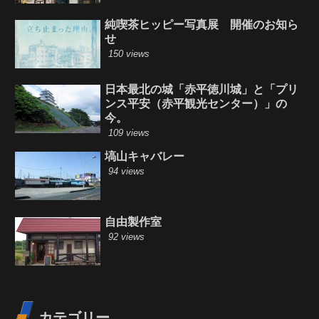
純喫茶ヒッピー写真展 開催のお知ら
せ
150 views
日本最北の城「赤平徳川城」と「プリ
ンス平安（赤平観光センター）」の
今。
109 views
塙山キャバレー
94 views
自由製作室
92 views
カテゴリー