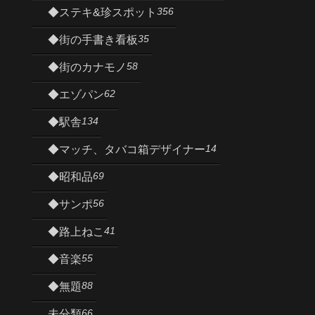
356
◆ステキ&珍スポット
35
◆街の手書き看板
58
◆街のカナモノ
62
◆エゾパン
134
◆駅舎
14
◆マッチ、タバコ箱デザイナー
69
◆昭和品
56
◆サンポ
41
◆路上ねこ
55
◆音楽
88
◆無題
66
未分類