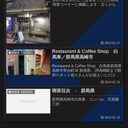
喫茶コーナーに掲載します。古くからあ
る店だろうなー。コカコーラで一服。周
辺のお店なんだか顔に見える建物。遠目
からはトイレットペーパー、ティッシュ
屋さんにしか見えませ...
2014.01.17
Restaurant & Coffee Shop 白
◆純喫茶【群馬県】
馬車／群馬県高崎市
Restaurant & Coffee Shop 白馬車群馬県
高崎市寄合町34 群馬県。JR高崎駅まで昭
和スポット巡りさんがお迎えいただける
ということで、それまでの間『喫茶コン
2014.01.16
パル』で待っていようと思い向かいまし
たが、行ってみると既に本日閉...
喫茶目次 - 群馬県
◆純喫茶【群馬県】
群馬県高崎市白馬車、コンパル、巴里園
三好
2014.01.15