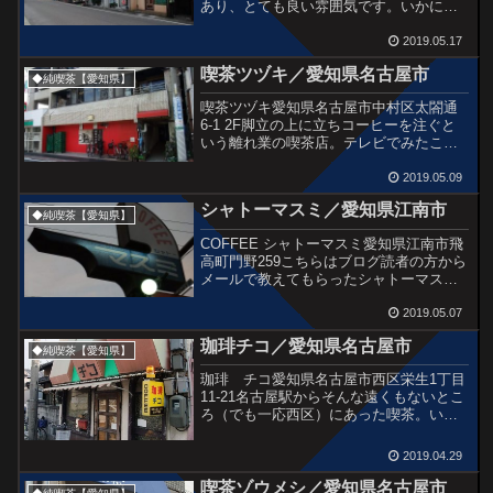
あり、とても良い雰囲気です。いかにも
土着で良い喫茶店がありそうな場所。
Google mapさんから写真拝借すると、岩
2019.05.17
倉団地はこんな感じに並んでいます。そ
喫茶ツヅキ／愛知県名古屋市
して左上に...
◆純喫茶【愛知県】
喫茶ツヅキ愛知県名古屋市中村区太閤通
6-1 2F脚立の上に立ちコーヒーを注ぐと
いう離れ業の喫茶店。テレビでみたこと
がありいつか行きたいと思っていたお店
です。名古屋駅からも近いところでし
2019.05.09
た。あれ!?案外新しいお店なのかな。い
シャトーマスミ／愛知県江南市
やいや創業77年っ...
◆純喫茶【愛知県】
COFFEE シャトーマスミ愛知県江南市飛
高町門野259こちらはブログ読者の方から
メールで教えてもらったシャトーマスミ
さんです。この看板とてもかっこよかっ
た。外観は創業当時から変わっていない
2019.05.07
んだって。なんて斬新。中途半端な時間
珈琲チコ／愛知県名古屋市
だったので店内...
◆純喫茶【愛知県】
珈琲 チコ愛知県名古屋市西区栄生1丁目
11-21名古屋駅からそんな遠くもないとこ
ろ（でも一応西区）にあった喫茶。いい
テントだなぁ。「絶対入りたい」と思う
けどやってないようだ。隣の住人さんが
2019.04.29
ちょうど外出してきたので聞いてみると
今日は定休日との...
喫茶ゾウメシ／愛知県名古屋市