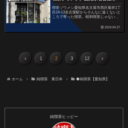
◆純喫茶【愛知県】
喫茶ゾウメシ愛知県名古屋市西区菊井1丁
目24-13名古屋駅からそんなに遠くないと
ころで寄った喫茶。昭和喫茶じゃないけ
どね。味噌屋さんが名古屋市内や京都で
展開している喫茶店だから、味噌煮込み
2019.04.27
うどんとか食べ物がおいしそうだったけ
ど、ちらっと寄っ...
前
次
1
2
3
12
へ
へ
ホーム
純喫茶 東日本
◆純喫茶【愛知県】
純喫茶ヒッピー