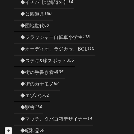
14
◆イチバ【北海道外】
160
◆公園遊具
60
◆団地世代
138
◆フラッシャー自転車小学生
110
◆オーディオ、ラジカセ、BCL
356
◆ステキ&珍スポット
35
◆街の手書き看板
58
◆街のカナモノ
62
◆エゾパン
134
◆駅舎
14
◆マッチ、タバコ箱デザイナー
69
◆昭和品