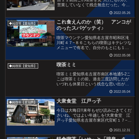
営業していなくて残念無念だった。今回
はそのリベンジ。店に近づいたけど、は
2022.05.26
たしてやっているかなー??? ドキドキ。
ドア全開! やってまーす♪やっぱりなんて
これ食えんのか（笑） アンコが
◆純喫茶【愛知県】
可愛い外観!いざ...
のったスパゲッティ♪
喫茶マウンテン愛知県名古屋市昭和区滝
川町４７−８６こちらの喫茶はキテレツな
メニューで有名で、自分のもとにも１０
年前からブログ読者さんから情報をいた
2022.05.08
だいておりました。ただ、自分がツボに
感じる古～い喫茶の雰囲気ではないと思
喫茶ミミ
◆純喫茶【愛知県】
ったため未訪問のまま。...
喫茶ミミ愛知県名古屋市南区本地通5-2こ
こは喫茶ミミの前。過去三度訪問したが
いづれも休業日という残念な思い出があ
る。でも今回は・・・やっている!ただ、
2022.05.04
なんかハトたちでたいへんなことになっ
ているぞ・・・(^^;。ハトたちはまったり
大衆食堂 江戸っ子
◆純喫茶【愛知県】
していて動く...
今日は大晦日!!来年もぜひ読みにきてくだ
さいね。ではよい年越しを!大衆食堂 江
戸っ子愛知県名古屋市東区代官町１７−１
０名古屋市の高岳駅と車道駅の中間付近
で寄った食堂『江戸っ子』。木造モルタ
2021.12.31
ルの雰囲気、いいなぁ。「めし」と書か