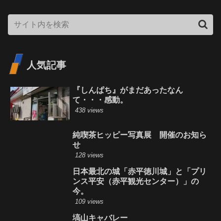
人気記事
『しんぱち』がまだあったなん
て・・・感動。
438 views
純喫茶ヒッピー写真展 開催のお知ら
せ
128 views
日本最北の城「赤平徳川城」と「プリ
ンス平安（赤平観光センター）」の
今。
109 views
塙山キャバレー