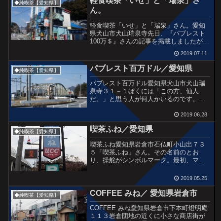
軽食喫茶「いせ」と「瑞泉」さ
れた看板が嬉しい...
◆純喫茶【愛知県】
ん。
軽食喫茶「いせ」と「瑞泉」さん。愛知
県犬山市犬山瑞泉寺先日、『パブレスト
100万＄』さんの記事を掲載しましたが、
実は大きな心残りもあるんです。それは
2019.07.11
100万＄さんのすぐ並びにあった二つの喫
茶。都合で入れなかったんですよね
パブレスト百万ドル／愛知県
◆純喫茶【愛知県】
ぇ・・・。どんなお店...
パブレスト百万ドル愛知県犬山市犬山瑞
泉寺３１－１ぼくには「この方、仙人
だ。」と思う人が何人かいるのです。自
分には到達できないレベルのエネルギー
を持った方々といいましょうか。たとえ
2019.06.28
ば、蒲田にあった元・喫茶サンゴのマス
喫茶ふね／愛知県
ター。閉店後もたまに魂が呼...
◆純喫茶【愛知県】
喫茶ふね愛知県岩倉市石仏町小山出７３
５「喫茶ふね」さん。その名前のとお
り、操舵がシンボルマーク。最初、ママ
さんの名前が「フネ」さんかと思いまし
たが、船のことのようです。以前も書い
2019.05.25
たことありますが、壁の一部にこういう
石の壁があるの大好き。まさ...
COFFEE みね／ 愛知県岩倉市
◆純喫茶【愛知県】
COFFEE みね愛知県岩倉市下本町燈明庵
１１３岩倉団地の近くに小さな商店街が