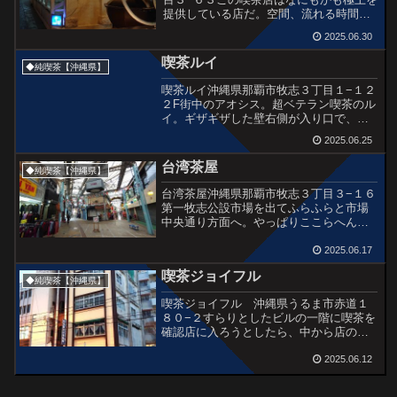
提供している店だ。空間、流れる時間、
サービス、味。どれも極めた感がある。
2025.06.30
入った瞬間にそう感じた。店内の暗さも
よい。不思議な装飾品もアラビアン。ア
喫茶ルイ
◆純喫茶【沖縄県】
ラビアンナイトに身を沈...
喫茶ルイ沖縄県那覇市牧志３丁目１−１２
２F街中のアオシス。超ベテラン喫茶のル
イ。ギザギザした壁右側が入り口で、店
は二階。まだ開店前のようなのでしばら
2025.06.25
く待機だ。看板でこんなお誘いうけたら
入らないわけにはいかん。店の方がシャ
台湾茶屋
◆純喫茶【沖縄県】
ッター開けてくけれ...
台湾茶屋沖縄県那覇市牧志３丁目３−１６
第一牧志公設市場を出てふらふらと市場
中央通り方面へ。やっぱりここらへんが
那覇に来た感じがします。好き。迷路の
ような市場界隈。裏(えびす通り側)に出る
2025.06.17
と、びっくり。この服屋さん、服の洪水
喫茶ジョイフル
のような景色はベト...
◆純喫茶【沖縄県】
喫茶ジョイフル 沖縄県うるま市赤道１
８０−２すらりとしたビルの一階に喫茶を
確認店に入ろうとしたら、中から店の方
がなにやらぼくのほうをみてハッ!として
いる。「申し訳ございません、強風でド
2025.06.12
アが割れてしまい、今日は営業できなく
なりました」ドアを見...