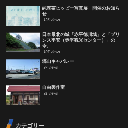
純喫茶ヒッピー写真展 開催のお知ら
せ
126 views
日本最北の城「赤平徳川城」と「プリ
ンス平安（赤平観光センター）」の
今。
107 views
塙山キャバレー
97 views
自由製作室
91 views
カテゴリー