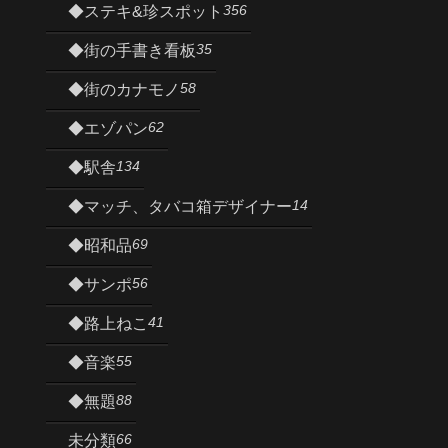
356
◆ステキ&珍スポット
35
◆街の手書き看板
58
◆街のカナモノ
62
◆エゾパン
134
◆駅舎
14
◆マッチ、タバコ箱デザイナー
69
◆昭和品
56
◆サンポ
41
◆路上ねこ
55
◆音楽
88
◆無題
66
未分類