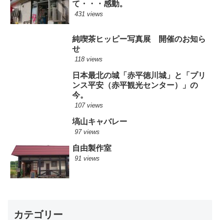
て・・・感動。
431 views
純喫茶ヒッピー写真展 開催のお知ら
せ
118 views
日本最北の城「赤平徳川城」と「プリ
ンス平安（赤平観光センター）」の
今。
107 views
塙山キャバレー
97 views
自由製作室
91 views
カテゴリー