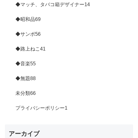
◆マッチ、タバコ箱デザイナー
14
◆昭和品
69
◆サンポ
56
◆路上ねこ
41
◆音楽
55
◆無題
88
未分類
66
プライバシーポリシー
1
アーカイブ