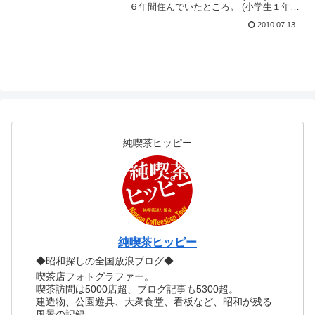
６年間住んでいたところ。 (小学生１年～
６年) 自分の故郷的な場所で、毎日毎日自
2010.07.13
転車漕いで駆け回っていた思い出深いと
ころなのです。一番いい時代だったか
も。 藻岩...
純喫茶ヒッピー
純喫茶ヒッピー
◆昭和探しの全国放浪ブログ◆
喫茶店フォトグラファー。
喫茶訪問は5000店超、ブログ記事も5300超。
建造物、公園遊具、大衆食堂、看板など、昭和が残る
風景の記録。