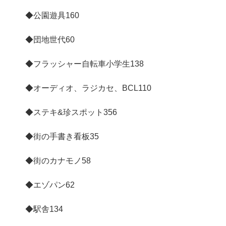
◆公園遊具
160
◆団地世代
60
◆フラッシャー自転車小学生
138
◆オーディオ、ラジカセ、BCL
110
◆ステキ&珍スポット
356
◆街の手書き看板
35
◆街のカナモノ
58
◆エゾパン
62
◆駅舎
134