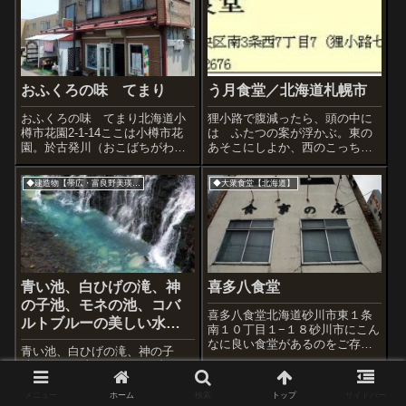
おふくろの味 てまり
う月食堂／北海道札幌市
おふくろの味 てまり北海道小
狸小路で腹減ったら、頭の中に
樽市花園2-1-14ここは小樽市花
は ふたつの案が浮かぶ。東の
園。於古発川（おこばちがわ・
あそこにしよか、西のこっちに
妙見川）の上に立つ旧『妙見
しよか。その片方が 『う月食
（みょうけん）市場』脇の大衆
堂』さん。もうひとつは、また
◆建造物【帯広・富良野美瑛方面】
◆大衆食堂【北海道】
食堂。昔は妙見市場は川に沿っ
行った時に書くとして。大衆食
て細長く3棟が続き、100店もの
堂として開店したのは昭和30
個人商店で賑わっていた。しか
年。55年前。店内も料理もおお
し201...
むね、当時のま...
青い池、白ひげの滝、神
喜多八食堂
の子池、モネの池、コバ
喜多八食堂北海道砂川市東１条
ルトブルーの美しい水た
南１０丁目１−１８砂川市にこん
ちよ～。
なに良い食堂があるのをご存知
青い池、白ひげの滝、神の子
でしょうか。国道１２号線沿い
池、モネの池、コバルトブルー
にあるのでこの店の前を毎日何
の美しい水たちよ～。撮影;2020
千という車が通過しているはず
年11月8日ほか◆「白ひげの滝」
メニュー
ホーム
検索
トップ
サイドバー
なのだけど、ここが混んでいる