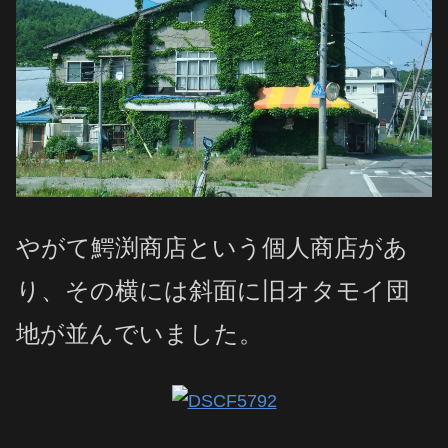
やがて鰐渕商店という個人商店があ
り、その横には斜面に旧オタモイ団
地が
並んでいました
。