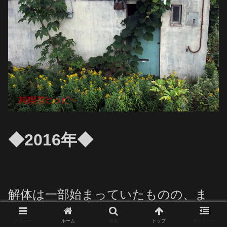
◆2016年◆
解体は一部始まっていたものの、ま
だ多く残存していました。
メニュー
ホーム
検索
トップ
サイドバー