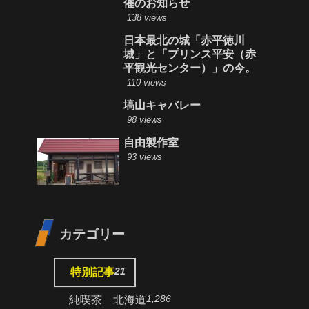
催のお知らせ
138 views
日本最北の城「赤平徳川
城」と「プリンス平安（赤
平観光センター）」の今。
110 views
塙山キャバレー
98 views
自由製作室
93 views
カテゴリー
21
特別記事
1,286
純喫茶 北海道