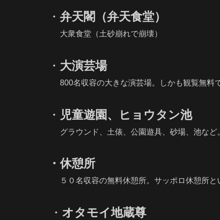
・
弁天閣（弁天食堂）
大衆食堂（土砂崩れで崩壊）
・
大演芸場
800名収容の大きな演芸場。しかも観覧無料で
・
児童遊園、ヒョウタン池
グラウンド、土俵、公園遊具、砂場、池など
・休憩所
５０名収容の無料休憩所。サッポロ休憩所とい
・
オタモイ地蔵尊