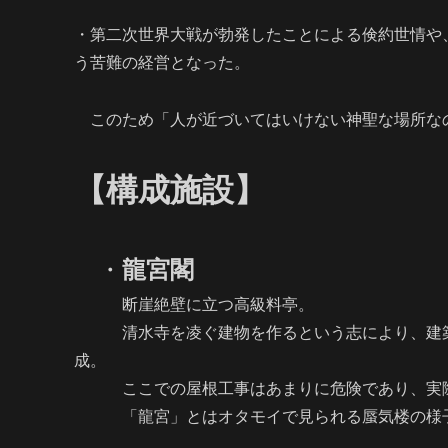
・第二次世界大戦が勃発したことによる倹約世情や
う苦難の経営となった。
このため「人が近づいてはいけない神聖な場所な
【構成施設】
・
龍宮閣
断崖絶壁に立つ高級料亭。
清水寺を凌ぐ建物を作るという志により、建築
成。
ここでの屋根工事はあまりに危険であり、実際
「龍宮」とはオタモイで見られる蜃気楼の様子