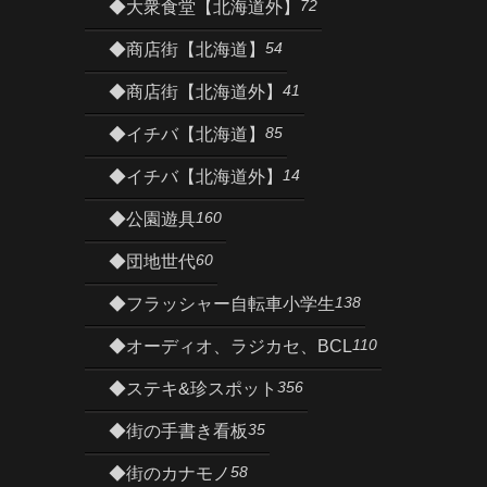
72
◆大衆食堂【北海道外】
54
◆商店街【北海道】
41
◆商店街【北海道外】
85
◆イチバ【北海道】
14
◆イチバ【北海道外】
160
◆公園遊具
60
◆団地世代
138
◆フラッシャー自転車小学生
110
◆オーディオ、ラジカセ、BCL
356
◆ステキ&珍スポット
35
◆街の手書き看板
58
◆街のカナモノ