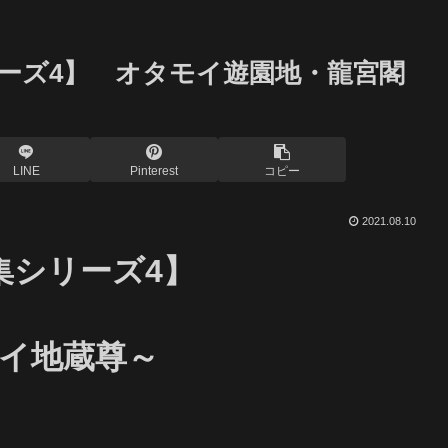
ーズ4】 オタモイ遊園地・龍宮閣
LINE
Pinterest
コピー
2021.08.10
集シリーズ4】
イ地蔵尊～