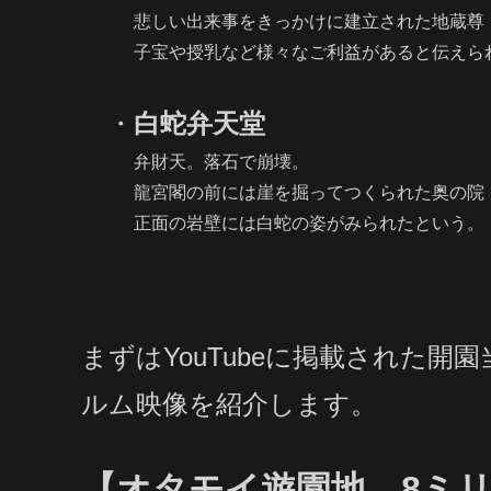
悲しい出来事をきっかけに建立された地蔵尊
子宝や授乳など様々なご利益があると伝えられ
・
白蛇弁天堂
弁財天。落石で崩壊。
龍宮閣の前には崖を掘ってつくられた奥の院「
正面の岩壁には白蛇の姿がみられたという。
まずはYouTubeに掲載された開
ルム映像を紹介します。
【オタモイ遊園地 8ミ