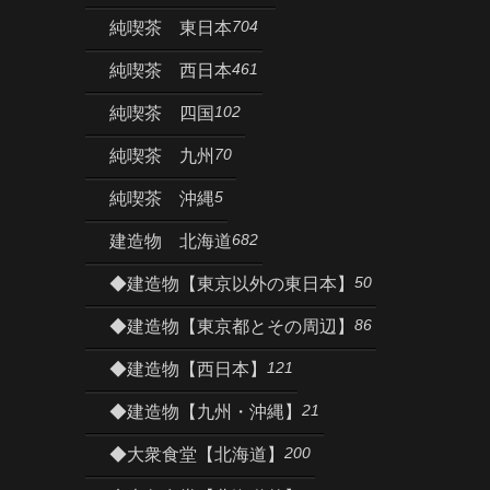
704
純喫茶 東日本
461
純喫茶 西日本
102
純喫茶 四国
70
純喫茶 九州
5
純喫茶 沖縄
682
建造物 北海道
50
◆建造物【東京以外の東日本】
86
◆建造物【東京都とその周辺】
121
◆建造物【西日本】
21
◆建造物【九州・沖縄】
200
◆大衆食堂【北海道】