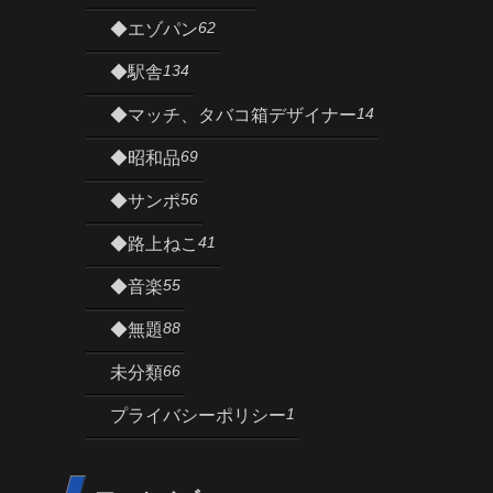
62
◆エゾパン
134
◆駅舎
14
◆マッチ、タバコ箱デザイナー
69
◆昭和品
56
◆サンポ
41
◆路上ねこ
55
◆音楽
88
◆無題
66
未分類
1
プライバシーポリシー