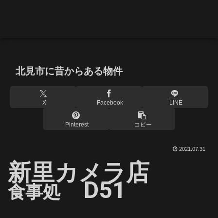
北見市に昔からある物件
X
Facebook
LINE
Pinterest
コピー
2021.07.31
新里カメラ店
D51
食事処