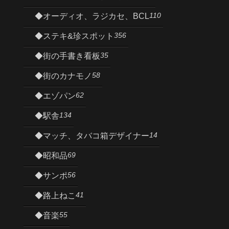
110
◆オーディオ、ラジカセ、BCL
356
◆ステキ&珍スポット
35
◆街の手書き看板
58
◆街のカナモノ
62
◆エゾパン
134
◆駅舎
14
◆マッチ、タバコ箱デザイナー
69
◆昭和品
56
◆サンポ
41
◆路上ねこ
55
◆音楽