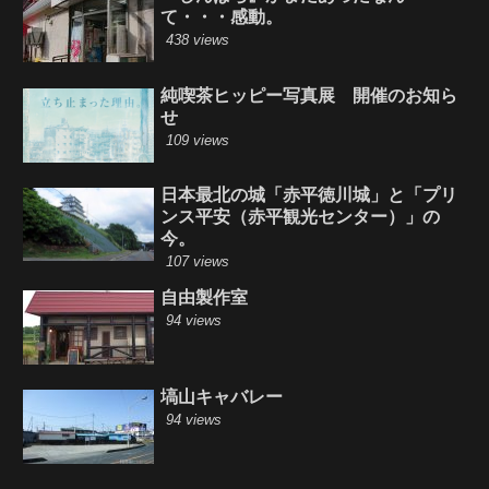
て・・・感動。
438 views
純喫茶ヒッピー写真展 開催のお知ら
せ
109 views
日本最北の城「赤平徳川城」と「プリ
ンス平安（赤平観光センター）」の
今。
107 views
自由製作室
94 views
塙山キャバレー
94 views