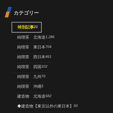
カテゴリー
21
特別記事
1,286
純喫茶 北海道
704
純喫茶 東日本
461
純喫茶 西日本
102
純喫茶 四国
70
純喫茶 九州
5
純喫茶 沖縄
682
建造物 北海道
50
◆建造物【東京以外の東日本】