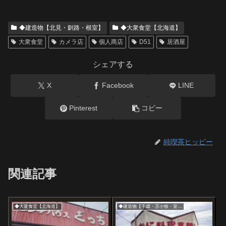
◆建造物【北見・釧路・根室】
◆大衆食堂【北海道】
大衆食堂
カメラ店
個人商店
D51
居酒屋
シェアする
X
Facebook
LINE
Pinterest
コピー
純喫茶ヒッピー
関連記事
◆大衆食堂【北海道】
◆建造物【千歳・苫小牧・室蘭】