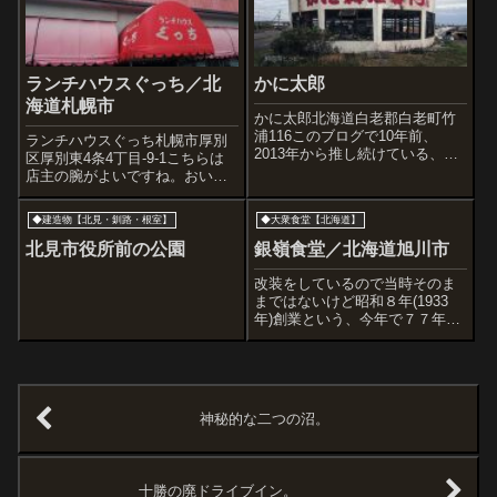
ランチハウスぐっち／北
かに太郎
海道札幌市
かに太郎北海道白老郡白老町竹
浦116このブログで10年前、
ランチハウスぐっち札幌市厚別
2013年から推し続けている、昭
区厚別東4条4丁目-9-1こちらは
和40年代から続く食堂。ツイッ
店主の腕がよいですね。おいし
ターでも、『廃墟じゃないの
いです。
よ、かに太郎』と呟いてきまし
◆建造物【北見・釧路・根室】
◆大衆食堂【北海道】
た。10年前など、複数の「かに
太郎」記事リンクを下部に貼っ
北見市役所前の公園
銀嶺食堂／北海道旭川市
ておきま...
改装をしているので当時そのま
まではないけど昭和８年(1933
年)創業という、今年で７７年の
食堂。まさに、昭和通りに面し
ていることがふさわしい食堂。
食堂とは何か、を考えさせてく
れるお手本のような店。いつも
お世話になってます。＜のれん
神秘的な二つの沼。
は、『ギン...
十勝の廃ドライブイン。