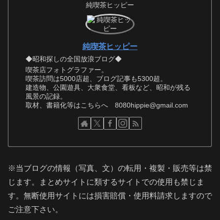
純喫茶ヒッピー
純喫茶ヒッピー
◆昭和探しの全国放浪ブログ◆
喫茶店フォトグラファー。
喫茶訪問は5000店超、ブログ記事も5300超。
建造物、公園遊具、大衆食堂、看板など、昭和が残る
風景の記録。
取材、書籍化等はこちらへ 8080hippie@gmail.com
※当ブログの情報（写真、文）の転用・複製・販売等は禁
じます。まとめサイトに類するサイトでの使用も禁じま
す。無断使用サイトには損害賠償・使用料請求しますので
ご注意下さい。