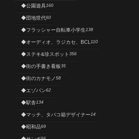
160
◆公園遊具
60
◆団地世代
138
◆フラッシャー自転車小学生
110
◆オーディオ、ラジカセ、BCL
356
◆ステキ&珍スポット
35
◆街の手書き看板
58
◆街のカナモノ
62
◆エゾパン
134
◆駅舎
14
◆マッチ、タバコ箱デザイナー
69
◆昭和品
56
◆サンポ