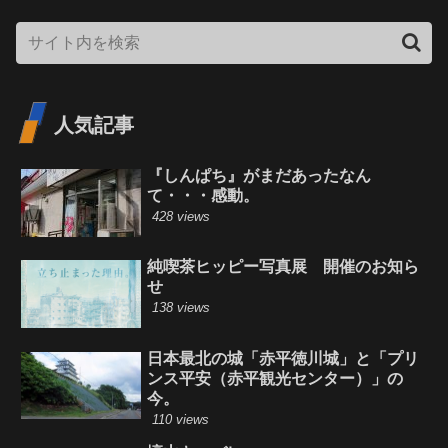
人気記事
『しんぱち』がまだあったなん
て・・・感動。
428 views
純喫茶ヒッピー写真展 開催のお知ら
せ
138 views
日本最北の城「赤平徳川城」と「プリ
ンス平安（赤平観光センター）」の
今。
110 views