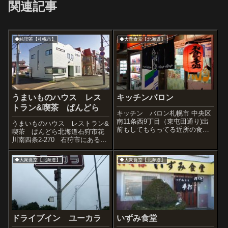
関連記事
◆純喫茶【札幌市】
◆大衆食堂【北海道】
うまいものハウス レス
キッチンバロン
トラン&喫茶 ぱんどら
キッチン バロン札幌市 中央区
南11条西9丁目（東屯田通り)出
うまいものハウス レストラン&
前もしてもらってる近所の食堂
喫茶 ぱんどら北海道石狩市花
です。2012年2016年
川南四条2-270 石狩市にある一
軒家レストラン。石狩市といっ
ても、ほぼ札幌市北区屯田のヨ
◆大衆食堂【北海道】
◆大衆食堂【北海道】
コ、的な場所なので行きやす
い。昔ながらの街の洋食屋で、
いまは貴重なそんざいになって
きたか...
ドライブイン ユーカラ
いずみ食堂