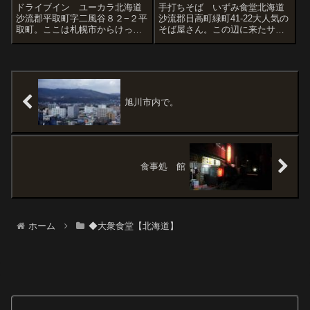
ドライブイン ユーカラ北海道
手打ちそば いずみ食堂北海道
沙流郡平取町字二風谷８２−２平
沙流郡日高町緑町41-22大人気の
取町。ここは札幌市からけっこ
そば屋さん。この辺に来たサラ
う遠い。ただ、年一度は二風谷
リーマンなどでいつもにぎわっ
（にぶたに）に来るのでそのと
ている。極太の手打ちそば。友
きが自分にとって訪問チャンス
達と川辺で石拾い。変わった石
だ。北海道の人ならご存知の方
をみつけるのは楽しい。ブラッ
も多いと思うが、平取町は北海
クライトをあてると予想外に輝
道も有数のアイ...
いたりして...
旭川市内で。
食事処 館
ホーム
◆大衆食堂【北海道】