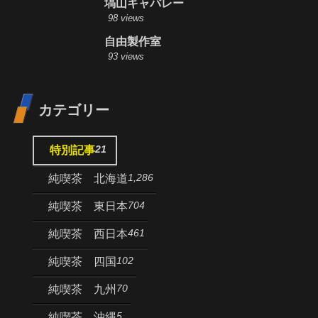
塙山キャバレー
98 views
自由製作室
93 views
カテゴリー
21
特別記事
1,286
純喫茶 北海道
704
純喫茶 東日本
461
純喫茶 西日本
102
純喫茶 四国
70
純喫茶 九州
5
純喫茶 沖縄