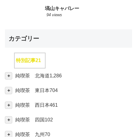
塙山キャバレー
94 views
カテゴリー
特別記事
21
純喫茶 北海道
1,286
純喫茶 東日本
704
純喫茶 西日本
461
純喫茶 四国
102
純喫茶 九州
70