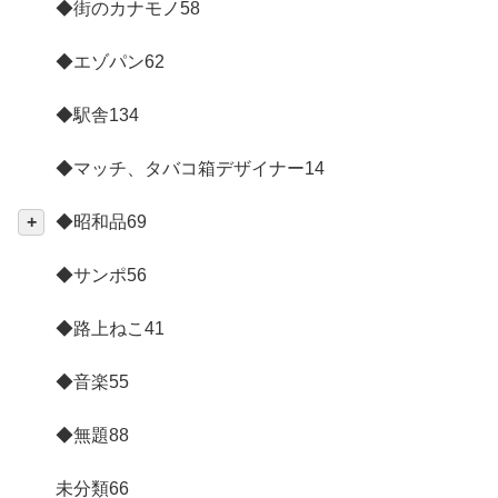
◆街のカナモノ
58
◆エゾパン
62
◆駅舎
134
◆マッチ、タバコ箱デザイナー
14
◆昭和品
69
◆サンポ
56
◆路上ねこ
41
◆音楽
55
◆無題
88
未分類
66