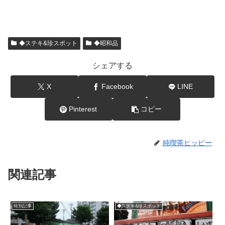
◆ステキ&珍スポット
◆昭和品
シェアする
X
Facebook
LINE
Pinterest
コピー
純喫茶ヒッピー
関連記事
特別記事
◆ステキ&珍スポット