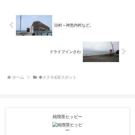
竹...
り、私設美術スペースです。大西
さんの作品発表とアトリエであ
り、広い敷地内に14ハウスもあ
る展示室を公園のように思いの
ま...
泊村～神恵内村など。
ドライブインさわ
ホーム
◆ステキ&珍スポット
純喫茶ヒッピー