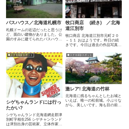
バスハウス／北海道札幌市
牧口商店 (続き) ／北海
道江別市
札幌ドームの近辺だったと思うけ
ど、面白い建物がありました。公
牧口商店 北海道江別市元町２０
園のすみに建てられたバスハウ
－１１ おはようです。昨日の続
ス。ごらんください。ミントグリ
きです。今日は過去の作品写真の
ーンの家を眺めていると異変を感
ご紹介です。※店主保管のアルバ
じました。なにかがおかしい無理
ムです店を眺める牧口さんこちら
◆ステキ&珍スポット
◆ステキ&珍スポット
やり感。バスと電器メーターみな
が書家の創作スペース既成概念に
さん、おわかりですよね。バス二
とらわれない自由な文字たちの一
台...
例。私のパソコンにも「牧口フ
ォ...
激レア! 北海道の竹林
北海道に残るちゃんとしたお城と
いえば、唯一の松前城。小ぶりな
シゲちゃんランドには行っ
がら、美しいです。海も目の前で
たかい?
あるし、松前はいいとこだぁ孟宗
竹林北海道松前郡松前町博多８松
シゲちゃんランド北海道網走郡津
前城の西側の山すそには、なんと
別町字相生256 シゲチャンランド
竹林がある。寒冷な北海道にもと
は津別出身の芸術家、立体作家で
もと竹林は無く、笹（根曲がり
ある大西重成さんの住まいであ