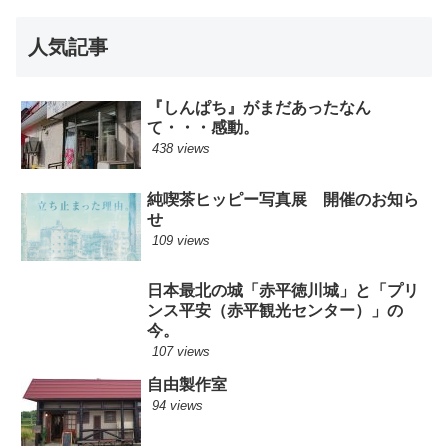
人気記事
『しんぱち』がまだあったなん
て・・・感動。
438 views
純喫茶ヒッピー写真展 開催のお知ら
せ
109 views
日本最北の城「赤平徳川城」と「プリ
ンス平安（赤平観光センター）」の
今。
107 views
自由製作室
94 views