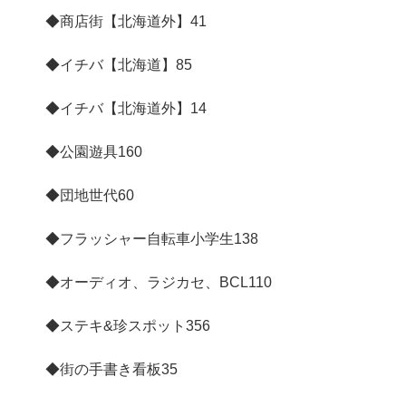
◆商店街【北海道外】
41
◆イチバ【北海道】
85
◆イチバ【北海道外】
14
◆公園遊具
160
◆団地世代
60
◆フラッシャー自転車小学生
138
◆オーディオ、ラジカセ、BCL
110
◆ステキ&珍スポット
356
◆街の手書き看板
35