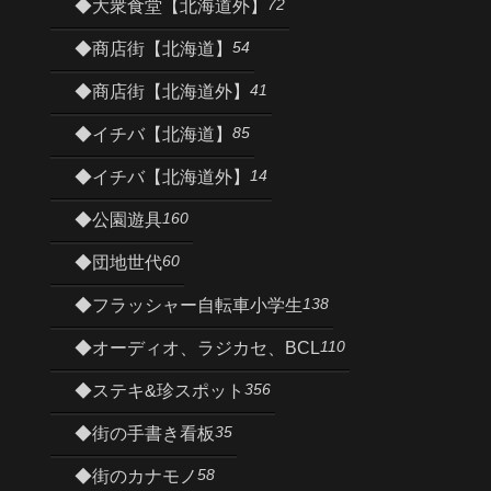
72
◆大衆食堂【北海道外】
54
◆商店街【北海道】
41
◆商店街【北海道外】
85
◆イチバ【北海道】
14
◆イチバ【北海道外】
160
◆公園遊具
60
◆団地世代
138
◆フラッシャー自転車小学生
110
◆オーディオ、ラジカセ、BCL
356
◆ステキ&珍スポット
35
◆街の手書き看板
58
◆街のカナモノ