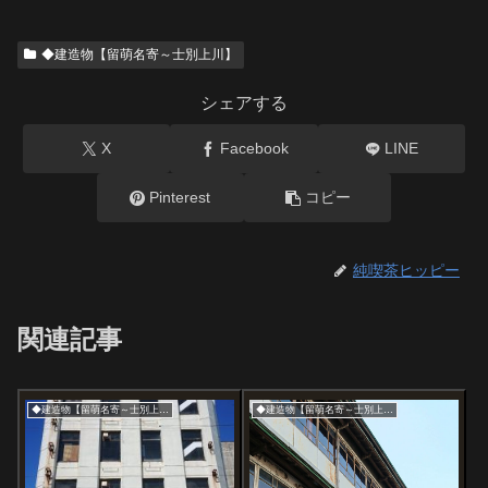
◆建造物【留萌名寄～士別上川】
シェアする
X
Facebook
LINE
Pinterest
コピー
純喫茶ヒッピー
関連記事
◆建造物【留萌名寄～士別上川】
◆建造物【留萌名寄～士別上川】