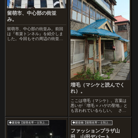
留萌市、中心部の街並
み。
留萌市、中心部の街並み。前回
は『有楽トンネル』を紹介しま
した。今回もその周辺の街並み
レポートです。■ボウルサンシャ
イン留萌1986年にオープン。留
萌の中心部にあり、20レーンを
を保有するボウリング場として
当時人気のレジャースポットで
したが、...
増毛（マシケと読んでく
れ）。
ここは増毛（マシケ）。言葉は
悪いが「増毛 = ハゲの聖地」と
も言われているらしい。 さ
て、まずは旅館 富田屋。旧増
毛駅前にあるのでものすごく目
◆建造物【留萌名寄～士別上川】
◆建造物【留萌名寄～士別上川】
立つ。この佇まいが令和の時代
に残っていることだけでも凄い
ファッションプラザ山
が、残念ながら泊まったこと、
田 山田デパート