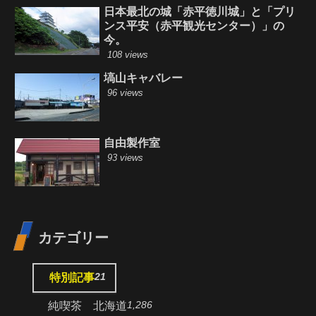
日本最北の城「赤平徳川城」と「プリ
ンス平安（赤平観光センター）」の
今。
108 views
塙山キャバレー
96 views
自由製作室
93 views
カテゴリー
21
特別記事
1,286
純喫茶 北海道