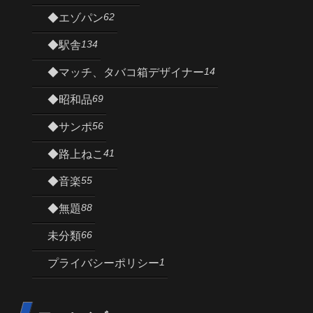
62
◆エゾパン
134
◆駅舎
14
◆マッチ、タバコ箱デザイナー
69
◆昭和品
56
◆サンポ
41
◆路上ねこ
55
◆音楽
88
◆無題
66
未分類
1
プライバシーポリシー