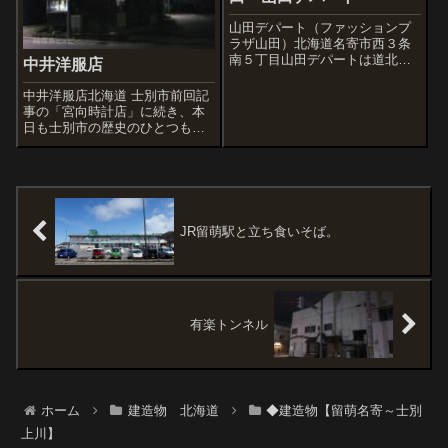
内部を見た...
山田デパート（ファッションプ
ラザ山田）北海道名寄市西３条
南５丁目山田デパートは道北を
中井洋服店
代表するデパートのひとつだっ
たんですが、いまはここ一か所
中井洋服店北海道 士別市前回記
になっています。一階のみ営業
事の「宮向時計店」に続き、本
中で、地下と二階以上は営業し
日も士別市の歴史のひとつもい
ていない。この雰囲気は、上質
える超老舗をご紹介します。実
なデパートだった...
はここ、今回士別市の宿にさせ
ていただいた旅館の向かいにあ
ります。でも到着が夜だったの
であたりは真っ暗。中井洋服店
を撮っても、ほ...
JR留萌駅と立ち食いそば。
有楽トンネル
ホーム
建造物 北海道
◆建造物【留萌名寄～士別
上川】