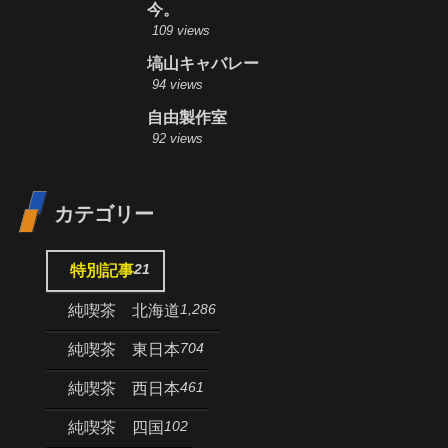
今。
109 views
塙山キャバレー
94 views
自由製作室
92 views
カテゴリー
21
特別記事
1,286
純喫茶 北海道
704
純喫茶 東日本
461
純喫茶 西日本
102
純喫茶 四国