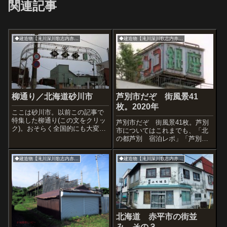
関連記事
◆建造物【滝川深川歌志内赤平】
◆建造物【滝川深川歌志内赤平】
柳通り／北海道砂川市
芦別市だぞ 街風景41
枚。2020年
ここは砂川市。以前この記事で
特集した柳通り(この文をクリッ
芦別市だぞ 街風景41枚。芦別
ク)。おそらく全国的にも大変貴
市についてはこれまでも、「北
重な昭和前半の鉄骨ゲートで
の都芦別 宿泊レポ」「芦別
す。あれ? パーツが一個無くな
駅」「芦別 道の駅」など、記
ってる。以前の下の写真との比
事を書いてきました。下のリン
◆建造物【滝川深川歌志内赤平】
◆建造物【滝川深川歌志内赤平】
較でどこか見つけてください
クがそれ。芦別駅前 パチンコ
な。砂川に日本劇場あったんだ
ギンザいろいろと話題を聞くア
ね。情報があり...
シントンホテルさん。名前はワ
シントンとアシベ...
北海道 赤平市の街並
み その３