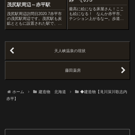
茂尻駅周辺～赤平駅
最高に絵になる床屋さん！ここ
茂尻駅周辺訪問日2020.7赤平市
も絵になる！ なんか赤平市、
の茂尻駅周辺です。茂尻駅も炭
テンション上がるなー。歩道の
鉱とともに設置された駅で、現
丸みを帯びた処理もＧＯＯＤ。
在は無人駅。駅の南側・新町側
グロンサン、強烈な存在感。
に抜けるための跨線橋が改修中
のようです。炭鉱で栄えた街は
どこもそうですが、周辺の家
屋、商業施設は年季が入ってい
天人峡温泉の現状
ます。散歩し...
藤田薬房
ホーム
建造物 北海道
◆建造物【滝川深川歌志内
赤平】