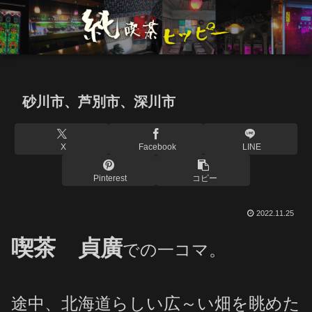
砂川市、芦別市、深川市
X
Facebook
LINE
Pinterest
コピー
2022.11.25
喫茶 貞廣
での一コマ。
途中、北海道らしい広～い畑を眺めた