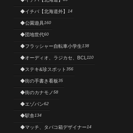
14
◆イチバ【北海道外】
160
◆公園遊具
60
◆団地世代
138
◆フラッシャー自転車小学生
110
◆オーディオ、ラジカセ、BCL
356
◆ステキ&珍スポット
35
◆街の手書き看板
58
◆街のカナモノ
62
◆エゾパン
134
◆駅舎
14
◆マッチ、タバコ箱デザイナー