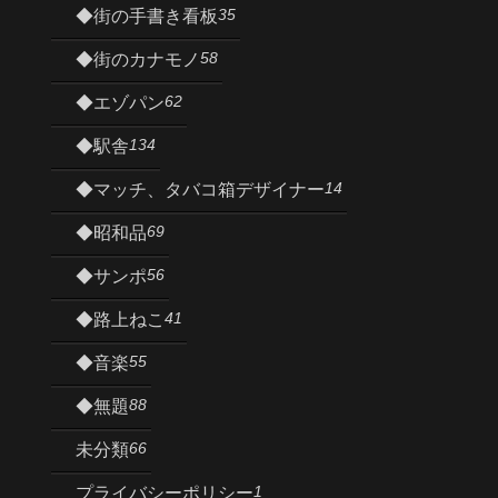
35
◆街の手書き看板
58
◆街のカナモノ
62
◆エゾパン
134
◆駅舎
14
◆マッチ、タバコ箱デザイナー
69
◆昭和品
56
◆サンポ
41
◆路上ねこ
55
◆音楽
88
◆無題
66
未分類
1
プライバシーポリシー