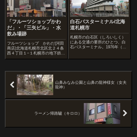
かな市...
「フルーツショップかわ
白石バスターミナル/北海
だ」・「三矢ビル」・水
道札幌市
飲み場跡
札幌市の白石区（しろいしく）
にある交通の要所のひとつ、白
フルーツショップ かわだ(河田
石バスターミナル。1976年（昭
商店)北海道札幌市北区北２４条
和51年）の開業です。ここにつ
西４丁目１−１札幌市の地下鉄北
いては2013年にも掲載したので
24条駅の交差点に昔から在る果
すが。7年後、2020年6月の様子
物屋さん。地下鉄駅から地上に
です。地下は地下鉄「白石駅」
上がるとすぐに、オレンジ色の
直結、一階はバスセンターと
ひさしが目に入る。創業は昭和
い...
47年（1972年）、青果と花を扱
う...
山鼻みなみ公園と山鼻の龍神様女（女夫
龍神）
ラーメン帰路驢（キロロ）