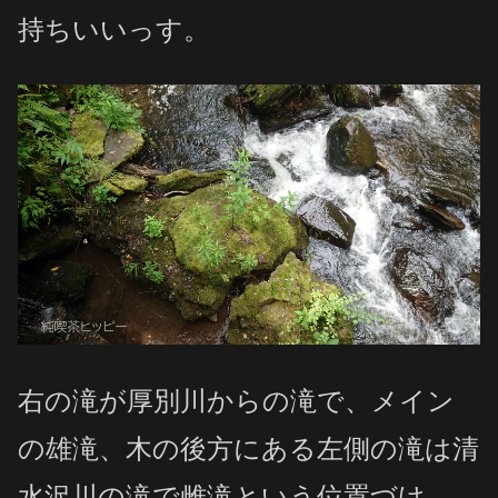
持ちいいっす。
右の滝が厚別川からの滝で、メイン
の雄滝、木の後方にある左側の滝は清
水沢川の滝で雌滝という位置づけ。