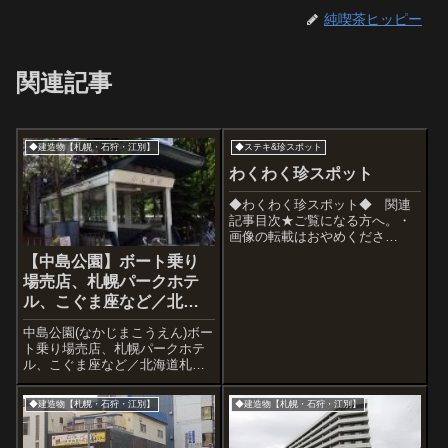
純喫茶ヒッピー
関連記事
◆建造物【札幌・石狩・江別】
◆ステキ&珍スポット
わくわく珍スポット
◆わくわく珍スポット◆ 関連
記事目次★ご覧になる方へ。・
画像の転載はおやめくださ
い。・魅力スポットが大好きで
【中島公園】ボート乗り
紹介しています。・新しい記事
場売店、札幌パークホテ
が上に表示されています。●布袋
の大仏様 2019●牧口商店
ル、こぐま座など／北海
2018●モンゴル村●がま記念館●
道札幌市
中島公園(なかじまこうえん)ボー
アレがなく...
ト乗り場売店、札幌パークホテ
ル、こぐま座など／北海道札幌
市天気が良いので中島公園に行
ってみましょう。JR札幌駅南口
◆建造物【札幌・石狩・江別】
◆建造物【札幌・石狩・江別】
から続く札幌駅前通の南端(スス
キノから少し南)にある公園です
ごく広い、池や小川もあるのど